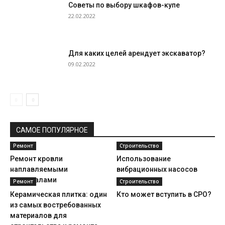
Советы по выбору шкафов-купе
22.02.2022
Для каких целей арендует экскаватор?
09.02.2022
САМОЕ ПОПУЛЯРНОЕ
Ремонт
Строительство
Ремонт кровли
Использование
наплавляемыми
вибрационных насосов
материалами
Ремонт
Строительство
Керамическая плитка: один
Кто может вступить в СРО?
из самых востребованных
материалов для