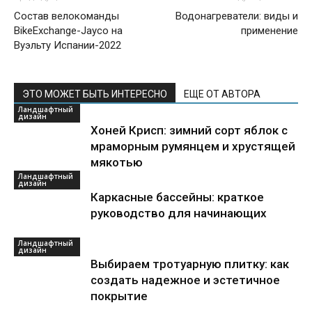
Состав велокоманды
Водонагреватели: виды и
BikeExchange-Jayco на
применение
Вуэльту Испании-2022
ЭТО МОЖЕТ БЫТЬ ИНТЕРЕСНО
ЕЩЕ ОТ АВТОРА
Ландшафтный
дизайн
Хоней Крисп: зимний сорт яблок с
мраморным румянцем и хрустящей
мякотью
Ландшафтный
дизайн
Каркасные бассейны: краткое
руководство для начинающих
Ландшафтный
дизайн
Выбираем тротуарную плитку: как
создать надежное и эстетичное
покрытие