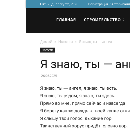
Пятница, 7 августа, 2026
Регистрация / Авторизаци
Всё
ГЛАВНАЯ
СТРОИТЕЛЬСТВО
Домой
Новости
Я знаю, ты — ангел
для
Новости
Я знаю, ты — ан
строительства
26.06.2025
Я знаю, ты — ангел, я знаю, ты есть.
и
Я знаю, ты рядом, я знаю, ты здесь.
Прямо во мне, прямо сейчас и навсегда
Я берегу каплю дождя в твоей капле огня
ремонта
Я слышу твой голос, дыхание гор.
Таинственный хорус придёт, словно вор.