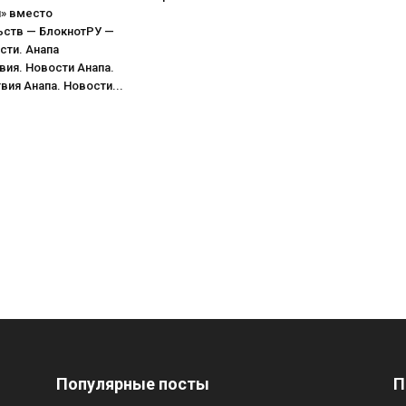
я» вместо
ьств — БлокнотРУ —
сти. Анапа
ия. Новости Анапа.
ия Анапа. Новости...
Популярные посты
П