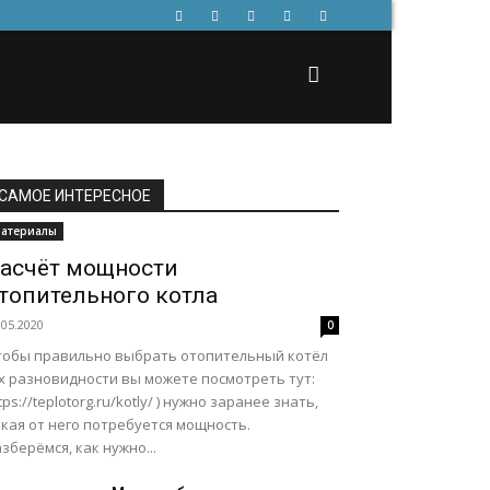
САМОЕ ИНТЕРЕСНОЕ
атериалы
асчёт мощности
топительного котла
.05.2020
0
тобы правильно выбрать отопительный котёл
их разновидности вы можете посмотреть тут:
tps://teplotorg.ru/kotly/ ) нужно заранее знать,
кая от него потребуется мощность.
зберёмся, как нужно...