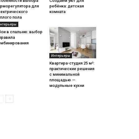
собенности выбора
Создаём уют для
ерморегулятора для
ребёнка: детская
лектрического
комната
плого пола
нтерьеры
бои в спальню: выбор
правила
омбинирования
Интерьеры
Квартира-студия 25 м²:
практические решения
с минимальной
площадью —
модульные кухни