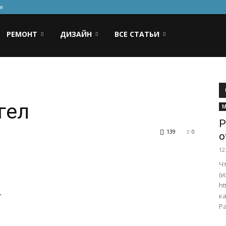
я
РЕМОНТ
ДИЗАЙН
ВСЕ СТАТЬИ
гел
М
Р
139
0
о
12
Ч
(
ht
.
ка
Ра