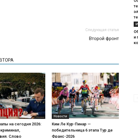
О
т
э
те
И
Следующая статья
О
и 
Второй фронт
к
АВТОРА
Новости
апы на сегодня 2026:
Ким Ле Кур-Пинар —
 криминал,
победительница 6 этапа Тур де
вия. Слово
Франс-2026