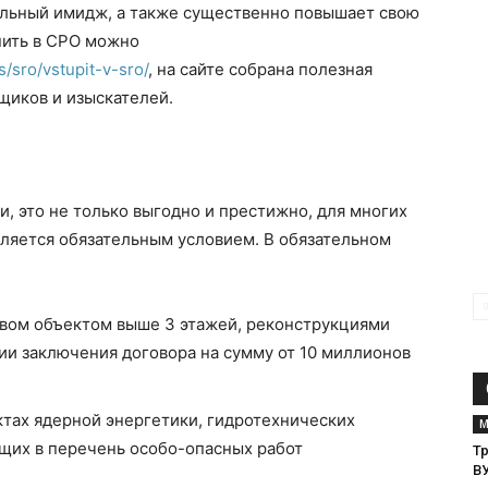
льный имидж, а также существенно повышает свою
упить в СРО можно
s/sro/vstupit-v-sro/
, на сайте собрана полезная
щиков и изыскателей.
, это не только выгодно и престижно, для многих
вляется обязательным условием. В обязательном
вом объектом выше 3 этажей, реконструкциями
ии заключения договора на сумму от 10 миллионов
тах ядерной энергетики, гидротехнических
М
ящих в перечень особо-опасных работ
Тр
В