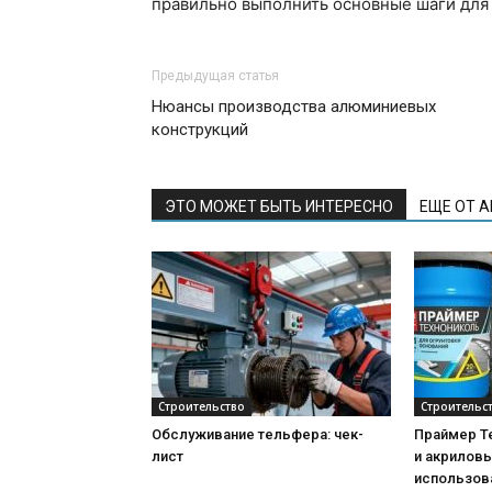
правильно выполнить основные шаги для 
Предыдущая статья
Нюансы производства алюминиевых
конструкций
ЭТО МОЖЕТ БЫТЬ ИНТЕРЕСНО
ЕЩЕ ОТ 
Строительство
Строительс
Обслуживание тельфера: чек-
Праймер Т
лист
и акриловы
использова