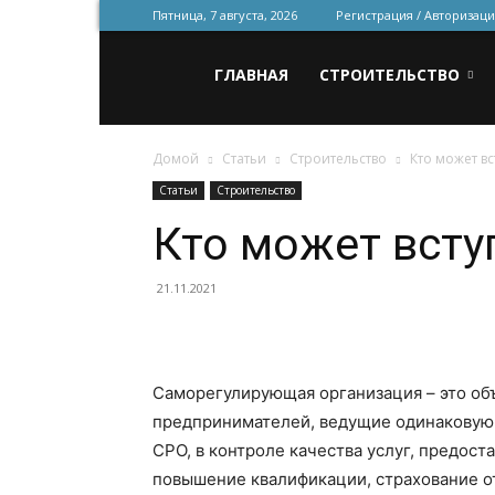
Пятница, 7 августа, 2026
Регистрация / Авторизаци
Всё
ГЛАВНАЯ
СТРОИТЕЛЬСТВО
Домой
Статьи
Строительство
Кто может вс
для
Статьи
Строительство
Кто может всту
строительства
21.11.2021
и
Саморегулирующая организация – это о
предпринимателей, ведущие одинаковую 
ремонта
СРО, в контроле качества услуг, предос
повышение квалификации, страхование от