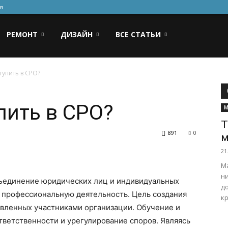
я
РЕМОНТ
ДИЗАЙН
ВСЕ СТАТЬИ
тупить в СРО?
пить в СРО?
М
Т
891
0
м
21
М
н
бъединение юридических лиц и индивидуальных
д
профессиональную деятельность. Цель создания
кр
тавленных участниками организации. Обучение и
ветственности и урегулирование споров. Являясь