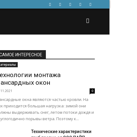
САМОЕ ИНТЕРЕСНОЕ
атериалы
ехнологии монтажа
ансардных окон
.11.2021
0
ансардные окна являются частью кровли. На
их приходится большая нагрузка: зимой они
олжны выдерживать снег, летом потоки дождя и
углогодично порывы ветра. Поэтому к...
Технические характеристики