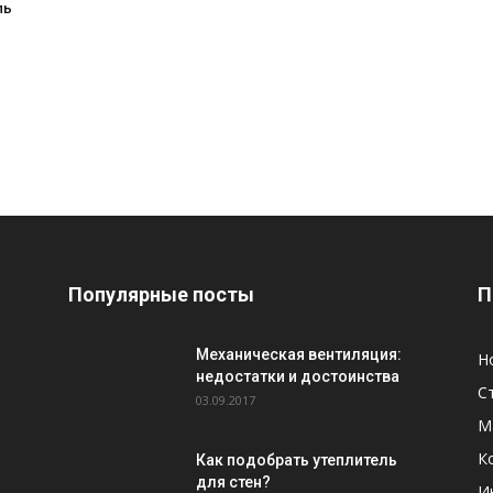
ль
Популярные посты
П
Механическая вентиляция:
Н
недостатки и достоинства
С
03.09.2017
М
К
Как подобрать утеплитель
для стен?
И