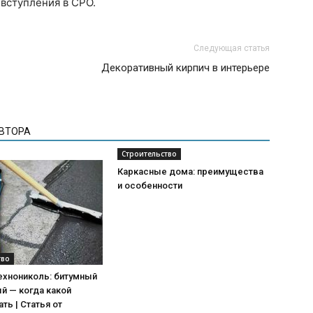
вступления в СРО.
Следующая статья
Декоративный кирпич в интерьере
АВТОРА
Строительство
Каркасные дома: преимущества
и особенности
тво
ехнониколь: битумный
й — когда какой
ть | Статья от