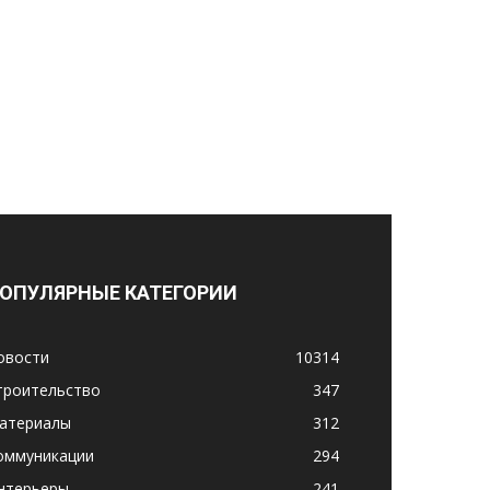
ОПУЛЯРНЫЕ КАТЕГОРИИ
овости
10314
троительство
347
атериалы
312
оммуникации
294
нтерьеры
241