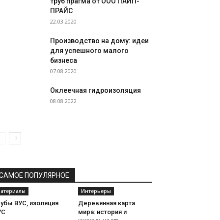
труб прагма от ООО ПАЙП-
ПРАЙС
22.03.2020
Производство на дому: идеи
для успешного малого
бизнеса
07.08.2020
Оклеечная гидроизоляция
08.08.2022
САМОЕ ПОПУЛЯРНОЕ
атериалы
Интерьеры
убы ВУС, изоляция
Деревянная карта
УС
мира: история и