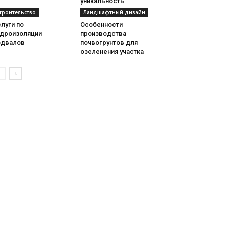
уникальность
троительство
Ландшафтный дизайн
луги по
Особенности
идроизоляции
производства
одвалов
почвогрунтов для
озеленения участка