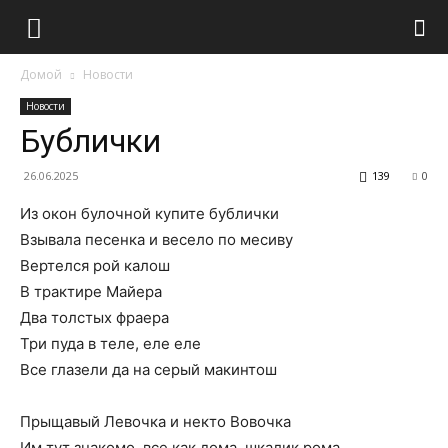
Домой
Новости
Новости
Бублички
26.06.2025
139
0
Из окон булочной купите бублички
Взывала песенка и весело по месиву
Вертелся рой калош
В трактире Майера
Два толстых фраера
Три пуда в теле, еле еле
Все глазели да на серый макинтош
Прыщавый Левочка и некто Вовочка
Им тут знакомо, все как дома, шкалик рома