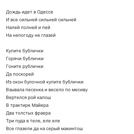
Дождь идет в Одессе
И все сильней сильней сильней
Налей полней и пей
На непогоду не глазей
Купите бублички
Горячи бублички
Гоните рублички
Да поскорей
Из окон булочной купите бублички
Взывала песенка и весело по месиву
Вертелся рой калош
В трактире Майера
Два толстых фраера
Три пуда в теле, еле еле
Все глазели да на серый макинтош