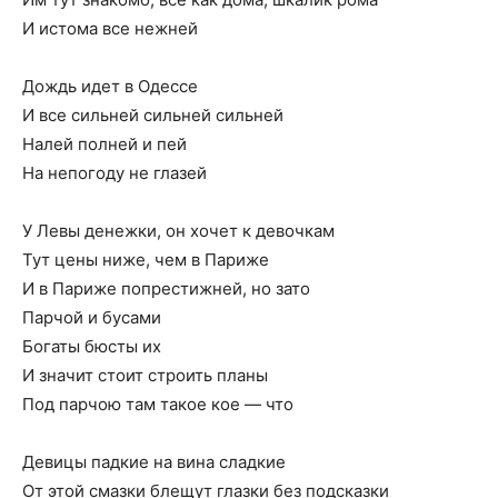
И истома все нежней
Дождь идет в Одессе
И все сильней сильней сильней
Налей полней и пей
На непогоду не глазей
У Левы денежки, он хочет к девочкам
Тут цены ниже, чем в Париже
И в Париже попрестижней, но зато
Парчой и бусами
Богаты бюсты их
И значит стоит строить планы
Под парчою там такое кое — что
Девицы падкие на вина сладкие
От этой смазки блещут глазки без подсказки