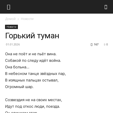
Домой
Новости
Новости
Горький туман
01.01.2026
167
0
Она не поёт и не пьёт вина.
Собакой по следу идёт война.
Она больна…
В небесном танце звёздных пар,
В изящных пальцах остывал,
Огромный шар.
Созвездия не на своих местах,
Идут под откос люди, поезда.
Он слишком стар…