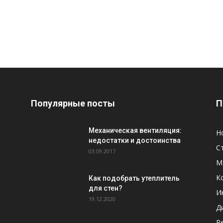
Популярные посты
П
Механическая вентиляция:
Н
недостатки и достоинства
С
03.09.2017
М
К
Как подобрать утеплитель
для стен?
И
19.12.2020
Д
Р