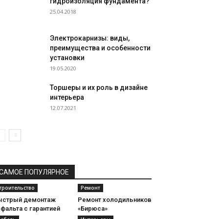
гидроизоляция фундамента?
25.04.2018
Электрокарнизы: виды,
преимущества и особенности
установки
19.05.2020
Торшеры и их роль в дизайне
интерьера
12.07.2021
САМОЕ ПОПУЛЯРНОЕ
троительство
Ремонт
ыстрый демонтаж
Ремонт холодильников
фальта с гарантией
«Бирюса»