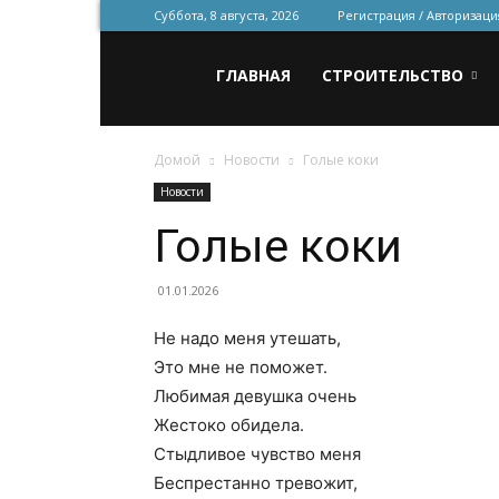
Суббота, 8 августа, 2026
Регистрация / Авторизаци
Всё
ГЛАВНАЯ
СТРОИТЕЛЬСТВО
Домой
Новости
Голые коки
для
Новости
Голые коки
строительства
01.01.2026
Не надо меня утешать,
и
Это мне не поможет.
Любимая девушка очень
Жестоко обидела.
ремонта
Стыдливое чувство меня
Беспрестанно тревожит,