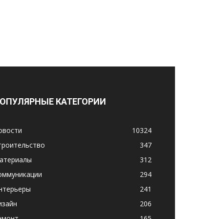
ОПУЛЯРНЫЕ КАТЕГОРИИ
овости
10324
троительство
347
атериалы
312
оммуникации
294
нтерьеры
241
изайн
206
емонт
165