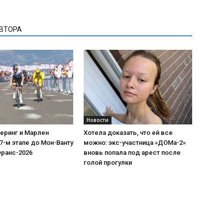
АВТОРА
Новости
еринг и Марлен
Хотела доказать, что ей все
7-м этапе до Мон-Ванту
можно: экс-участница «ДОМа-2»
Франс-2026
вновь попала под арест после
голой прогулки