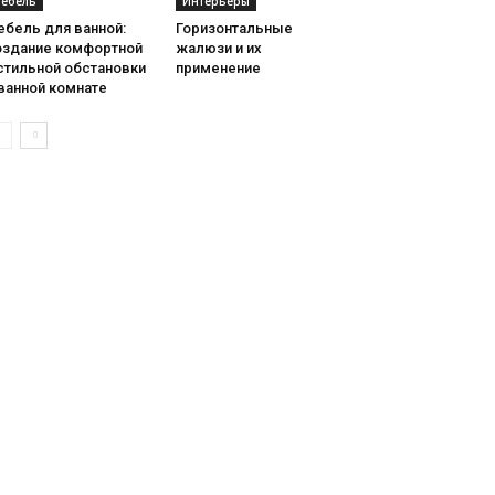
ебель
Интерьеры
ебель для ванной:
Горизонтальные
оздание комфортной
жалюзи и их
стильной обстановки
применение
ванной комнате