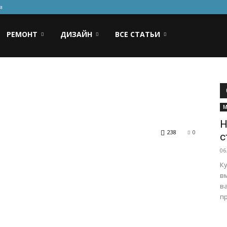
я
РЕМОНТ
ДИЗАЙН
ВСЕ СТАТЬИ
М
Н
238
0
с
06
Ку
вм
в
пр