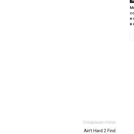
М
М
с
и 
в 
Следующая статья
Ain’t Hard 2 Find