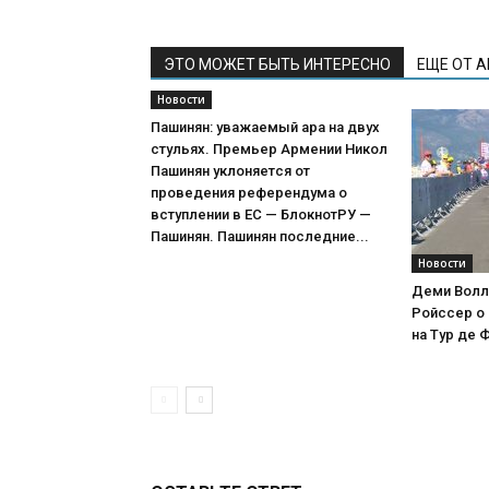
ЭТО МОЖЕТ БЫТЬ ИНТЕРЕСНО
ЕЩЕ ОТ 
Новости
Пашинян: уважаемый ара на двух
стульях. Премьер Армении Никол
Пашинян уклоняется от
проведения референдума о
вступлении в ЕС — БлокнотРУ —
Пашинян. Пашинян последние...
Новости
Деми Волл
Ройссер о 
на Тур де 