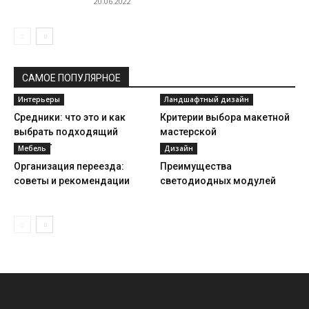
20.06.2022
САМОЕ ПОПУЛЯРНОЕ
Интерьеры
Ландшафтный дизайн
Средники: что это и как
Критерии выбора макетной
выбрать подходящий
мастерской
вариант
Мебель
Дизайн
Организация переезда:
Преимущества
советы и рекомендации
светодиодных модулей