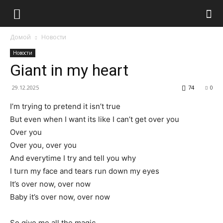
Домой
Новости
Новости
Giant in my heart
29.12.2025
74
0
I’m trying to pretend it isn’t true
But even when I want its like I can’t get over you
Over you
Over you, over you
And everytime I try and tell you why
I turn my face and tears run down my eyes
It’s over now, over now
Baby it’s over now, over now
So give me all the magic