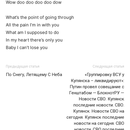
Wow doo doo doo doo dow
What’s the point of going through
All the pain I’m in with you
What am I supposed to do
In my heart there’s only you
Baby I can’t lose you
Предыдущая статья
Следующая статья
По Снегу, Летящему С Неба
«Группировку ВСУ у
Купянска – ликвидируют»:
Путин провел совещание с
Генштабом — БлокнотРУ —
Новости СВО. Купянск
последние новости. СВО.
Купянск. Новости СВО на
сегодня. Купянск последние
новости на сегодня. СВО
новости. СВО последние