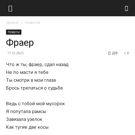
Домой
Новости
Новости
Фраер
17.12.2025
223
0
Что ж ты, фраер, сдал назад
Не по масти я тебе
Ты смотри в мои глаза
Брось трепаться о судьбе
Ведь с тобой мой мусорок
Я попутала рамсы
Завязала узелок
Как тугие две косы