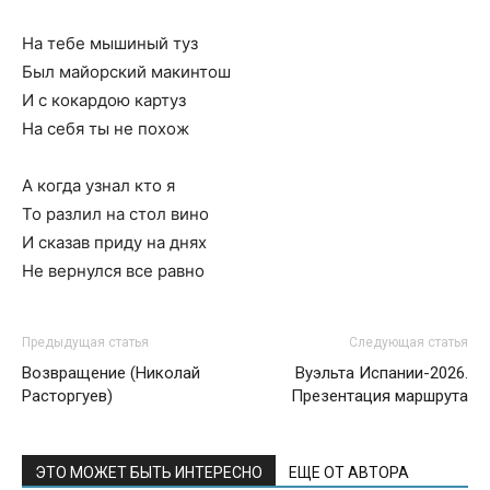
На тебе мышиный туз
Был майорский макинтош
И с кокардою картуз
На себя ты не похож
А когда узнал кто я
То разлил на стол вино
И сказав приду на днях
Не вернулся все равно
Предыдущая статья
Следующая статья
Возвращение (Николай
Вуэльта Испании-2026.
Расторгуев)
Презентация маршрута
ЭТО МОЖЕТ БЫТЬ ИНТЕРЕСНО
ЕЩЕ ОТ АВТОРА