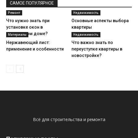
САМОЕ ПОПУЛЯРНОЕ
Ремонт
Недвижимость
Что нужно знать при
Основные аспекты выбора
установке окон в
квартиры
деревянном доме?
Материалы
Недвижимость
Нержавеющий лист:
Что важно знать по
применение и особенности
переуступке квартиры в
новостройке?
Всё для строительства и ремонта