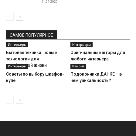
11.01.2020
САМОЕ ПОПУЛЯРНОЕ
Интерьеры
Интерьеры
Бытовая техника: новые
Оригинальные шторы для
технологии для
любого интерьера
комфортной жизни
Интерьеры
Ремонт
Советы по выбору шкафов-
Подоконники ДАНКЕ – в
купе
чем уникальность?