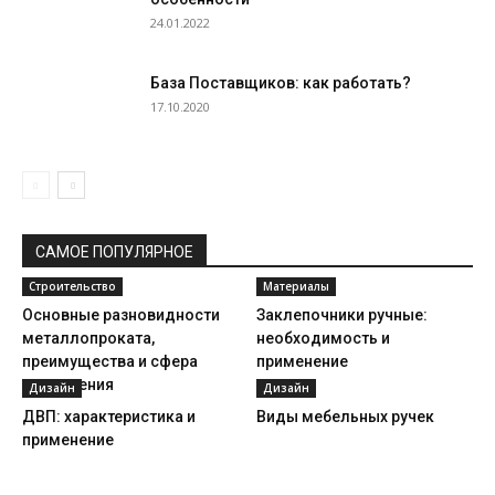
24.01.2022
База Поставщиков: как работать?
17.10.2020
САМОЕ ПОПУЛЯРНОЕ
Строительство
Материалы
Основные разновидности
Заклепочники ручные:
металлопроката,
необходимость и
преимущества и сфера
применение
применения
Дизайн
Дизайн
ДВП: характеристика и
Виды мебельных ручек
применение