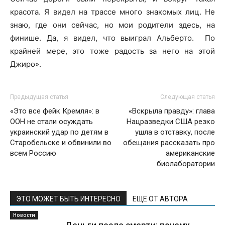
красота. Я видел на трассе много знакомых лиц. Не
знаю, где они сейчас, но мои родители здесь, на
финише. Да, я видел, что выиграл Альберто. По
крайней мере, это тоже радость за него на этой
Джиро».
Предыдущая статья
Следующая статья
«Это все фейк Кремля»: в
«Вскрыла правду»: глава
ООН не стали осуждать
Нацразведки США резко
украинский удар по детям в
ушла в отставку, после
Старобельске и обвинили во
обещания рассказать про
всем Россию
американские
биолаборатории
ЭТО МОЖЕТ БЫТЬ ИНТЕРЕСНО
ЕЩЕ ОТ АВТОРА
Новости
Деньги после смерти: почему