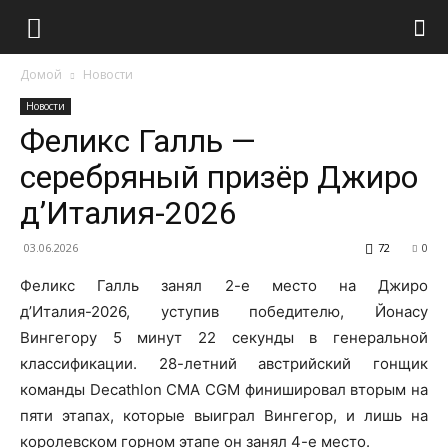
Домой
Новости
Новости
Феликс Галль —
серебряный призёр Джиро
д’Италия-2026
03.06.2026
72
0
Феликс Галль занял 2-е место на Джиро
д’Италия-2026, уступив победителю, Йонасу
Вингегору 5 минут 22 секунды в генеральной
классификации. 28-летний австрийский гонщик
команды Decathlon CMA CGM финишировал вторым на
пяти этапах, которые выиграл Вингегор, и лишь на
королевском горном этапе он занял 4-е место.