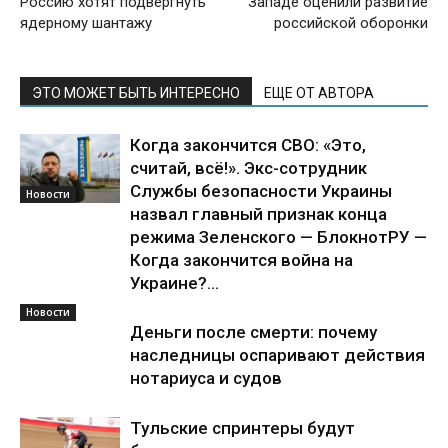
Россию хотят подвергнуть
Западе оценили развитие
ядерному шантажу
российской оборонки
ЭТО МОЖЕТ БЫТЬ ИНТЕРЕСНО
ЕЩЕ ОТ АВТОРА
Когда закончится СВО: «Это,
считай, всё!». Экс-сотрудник
Службы безопасности Украины
Новости
назвал главный признак конца
режима Зеленского — БлокнотРУ —
Когда закончится война на
Украине?...
Новости
Деньги после смерти: почему
наследницы оспаривают действия
нотариуса и судов
Тульские спринтеры будут