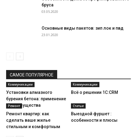
бруса
03.05.2020
Основные виды пакетов: зип лок и пвд
23.01.2020
САМОЕ ПОПУЛЯРНОЕ
Коммуникации
Коммуникации
Установки алмазного
Всё о решении 1C:CRM
бурения бетона: применение
и преимущества
Ремонт
Статьи
Ремонт квартир: как
Выездной фуршет :
сделать ваше жилье
особенности и плюсы
стильным и комфортным