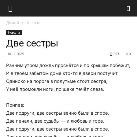
Домой
Новости
Новости
Две сестры
18.12.2025
193
0
Ранним утром дождь проснётся и по крышам побежит,
И в твоём забытом доме кто-то в двери постучит.
Одиноко на пороге в полутьме стоит сестра,
У неё промокли ноги, по щеке течёт слеза.
Припев:
Две подруги, две сестры вечно были в споре.
Две печали, две судьбы — и любовь и горе.
Две подруги, две сестры вечно были в споре.
Две печали, две судьбы — и любовь и горе.