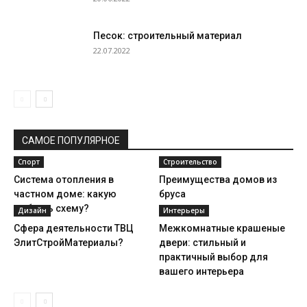
Песок: строительный материал
22.07.2022
САМОЕ ПОПУЛЯРНОЕ
Спорт
Строительство
Система отопления в
Преимущества домов из
частном доме: какую
бруса
выбрать схему?
Дизайн
Интерьеры
Сфера деятельности ТВЦ
Межкомнатные крашеные
ЭлитСтройМатериалы?
двери: стильный и
практичный выбор для
вашего интерьера