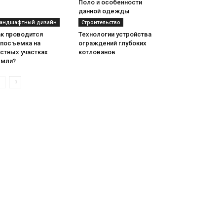
Поло и особенности
данной одежды
андшафтный дизайн
Строительство
ак проводится
Технологии устройства
опосъемка на
ограждений глубоких
стных участках
котлованов
емли?