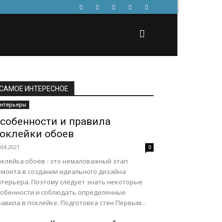
САМОЕ ИНТЕРЕСНОЕ
нтерьеры
собенности и правила
оклейки обоев
.04.2021
0
оклейка обоев - это немаловажный этап
емонта в создании идеального дизайна
нтерьера. Поэтому следует знать некоторые
собенности и соблюдать определенные
авила в поклейке. Подготовка стен Первым...