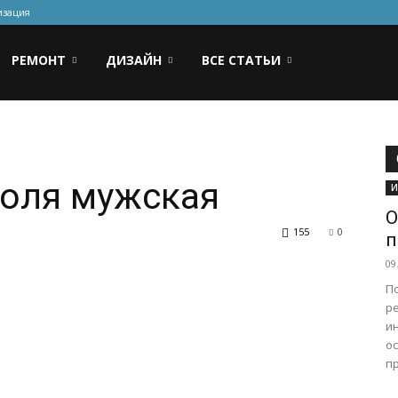
изация
РЕМОНТ
ДИЗАЙН
ВСЕ СТАТЬИ
воля мужская
И
О
155
0
п
09
П
р
и
о
пр