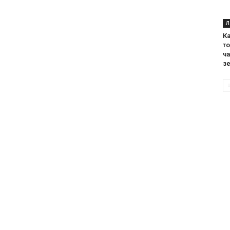
Л
К
т
ча
з