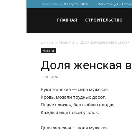
Воскресенье, 9 августа, 2026
Регистрация / Автор
Всё
ГЛАВНАЯ
СТРОИТЕЛЬСТВО
Домой
Новости
Доля женская воля мужская
для
Новости
Доля женская 
строительства
03.01.2026
Руки женские — сила мужская.
и
Кровь, мозоли трудных дорог.
Плачет жизнь, без любви голодая,
Каждый ищет свой уголок.
ремонта
Доля женская — воля мужская.