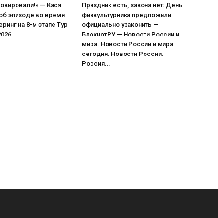
окировали!» — Кася
Праздник есть, закона нет: День
об эпизоде во время
физкультурника предложили
еринг на 8-м этапе Тур
официально узаконить —
2026
БлокнотРУ — Новости России и
мира. Новости России и мира
сегодня. Новости России.
Россия...