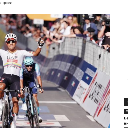
нщика.
М
Б
вн