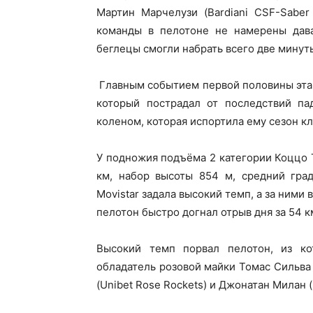
Мартин Марчелузи (Bardiani CSF-Saber
команды в пелотоне не намерены дава
беглецы смогли набрать всего две минут
Главным событием первой половины этапа
который пострадал от последствий па
коленом, которая испортила ему сезон кл
У подножия подъёма 2 категории Коццо Т
км, набор высоты 854 м, средний град
Movistar задала высокий темп, а за ними 
пелотон быстро догнал отрыв дня за 54 к
Высокий темп порвал пелотон, из ко
обладатель розовой майки Томас Сильва 
(Unibet Rose Rockets) и Джонатан Милан (L