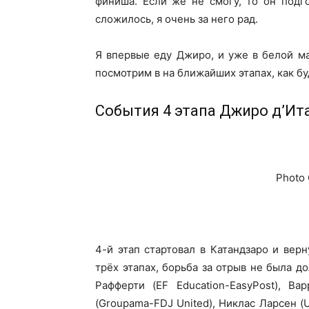
финиша. Если же не смогу, то он подго
сложилось, я очень за него рад.
Я впервые еду Джиро, и уже в белой ма
посмотрим в на ближайших этапах, как буд
События 4 этапа Джиро д’Ит
Photo 
4-й этап стартовал в Катандзаро и вер
трёх этапах, борьба за отрыв не была 
Рафферти (EF Education-EasyPost), Вар
(Groupama-FDJ United), Никлас Ларсен (Un