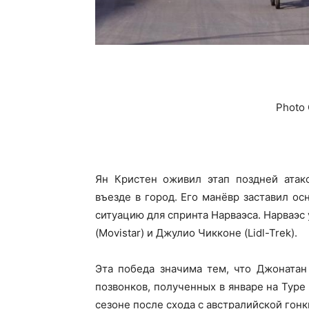
Photo 
Ян Кристен оживил этап поздней атак
въезде в город. Его манёвр заставил о
ситуацию для спринта Нарваэса. Нарваэс
(Movistar) и Джулио Чикконе (Lidl-Trek).
Эта победа значима тем, что Джонатан
позвонков, полученных в январе на Туре 
сезоне после схода с австралийской гонк