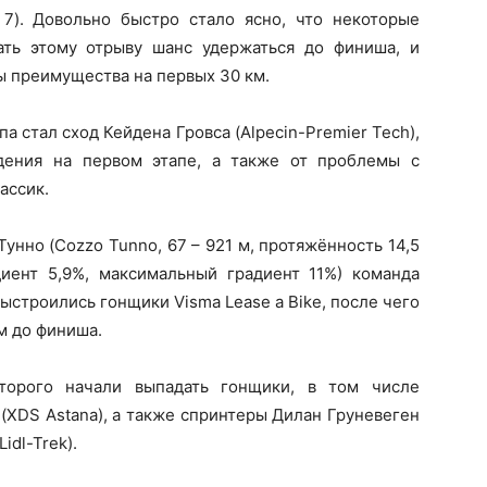
 7). Довольно быстро стало ясно, что некоторые
ть этому отрыву шанс удержаться до финиша, и
ы преимущества на первых 30 км.
 стал сход Кейдена Гровса (Alpecin-Premier Tech),
дения на первом этапе, а также от проблемы с
ассик.
унно (Cozzo Tunno, 67 – 921 м, протяжённость 14,5
иент 5,9%, максимальный градиент 11%) команда
выстроились гонщики Visma Lease a Bike, после чего
м до финиша.
торого начали выпадать гонщики, в том числе
(XDS Astana), а также спринтеры Дилан Груневеген
idl-Trek).