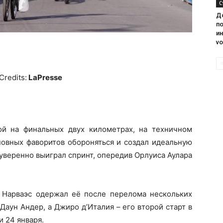
С
Д
по
и
vo
Credits:
LaPresse
ой на финальных двух километрах, на техничном
сновных фаворитов обороняться и создал идеальную
 уверенно выиграл спринт, опередив Орлуиса Аулара
 Нарваэс одержал её после перелома нескольких
Даун Андер, а Джиро д’Италия – его второй старт в
и 24 января.