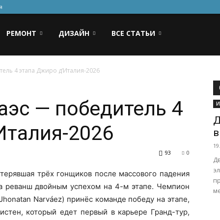
я
РЕМОНТ
ДИЗАЙН
ВСЕ СТАТЬИ
ель 4 этапа Джиро д’Италия-2026
эс — победитель 4
И
Д
Италия-2026
в
19
93
0
Дв
э
отерявшая трёх гонщиков после массового падения
пр
ла реванш двойным успехом на 4-м этапе. Чемпион
ме
Jhonatan Narváez) принёс команде победу на этапе,
истен, который едет первый в карьере Гранд-тур,