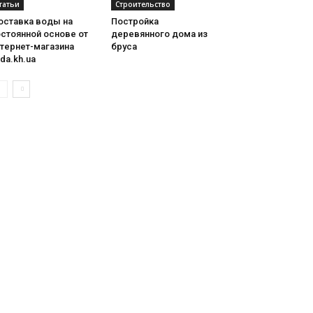
татьи
Строительство
оставка воды на
Постройка
стоянной основе от
деревянного дома из
нтернет-магазина
бруса
da.kh.ua