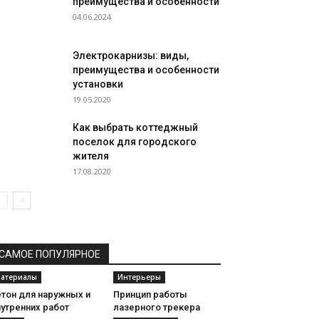
преимущества и особенности
04.06.2024
Электрокарнизы: виды,
преимущества и особенности
установки
19.05.2020
Как выбрать коттеджный
поселок для городского
жителя
17.08.2020
САМОЕ ПОПУЛЯРНОЕ
атериалы
Интерьеры
етон для наружных и
Принцип работы
утренних работ
лазерного трекера