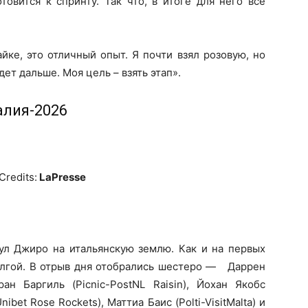
товится к спринту. Так что, в итоге для него всё
йке, это отличный опыт. Я почти взял розовую, но
ет дальше. Моя цель – взять этап».
алия-2026
Credits:
LaPresse
нул Джиро на итальянскую землю. Как и на первых
долгой. В отрыв дня отобрались шестеро — Даррен
ран Баргиль (Picnic-PostNL Raisin), Йохан Якобс
ibet Rose Rockets), Маттиа Баис (Polti-VisitMalta) и