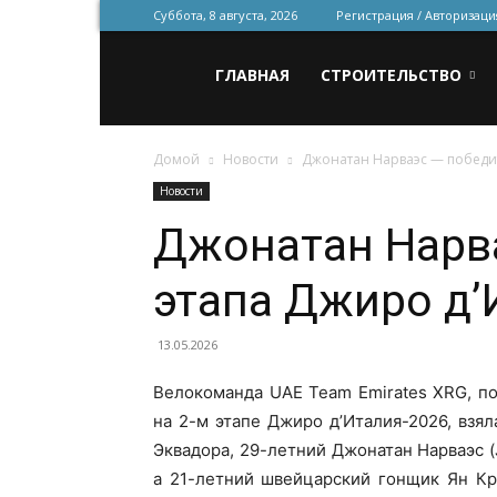
Суббота, 8 августа, 2026
Регистрация / Авторизаци
Всё
ГЛАВНАЯ
СТРОИТЕЛЬСТВО
Домой
Новости
Джонатан Нарваэс — победит
для
Новости
Джонатан Нарва
строительства
этапа Джиро д’
и
13.05.2026
Велокоманда UAE Team Emirates XRG, п
на 2-м этапе Джиро д’Италия-2026, взя
ремонта
Эквадора, 29-летний Джонатан Нарваэс (
а 21-летний швейцарский гонщик Ян Кр