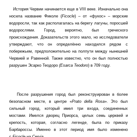
История Червии начинается еще в VIII веке. Изначально она
носила название Фиколе (
Ficocle
) – от «фукос» – морские
водоросли, так как располагалась на берегу лагуны, поросшей
водорослями. Город, вероятно, был греческого
происхождения. Доказательств этого мало, но исследователи
утверждают, что он определённо находился рядом с
побережьем, предположительно на полпути между нынешней
Червией и Равенной. Также известно, что он был полностью
разрушен Эсарко Теодоро
(Esarca Teodoro
) в 709 году.
После разрушения город был реконструирован в более
безопасном месте, в центре «
Prato della Rosa
». Это был
сильный город, который имел три входа, соединенных
мостами. Имелся дворец Приорса, целых семь церквей и
крепость, которая, согласно легенде, была по приказу
Барбароссы. Именно в этот период имя было изменено
с
Ficocle
на
Cervia
.