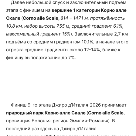
Далее небольшой спуск и заключительный подъём
этапа с финишем на
вершине
1 категории Корно алле
Скале
(
Corno alle Scale,
814
– 1471 м, протяжённость
10,8 км, набор высоты 755 м, средний градиент 6,1%,
максимальный градиент 15%
). Заключительные 2,7 км
подъёма со средним градиентом 10,1%, в начале этого
отрезка средние градиенты около 12-14%, ближе к
финишу выполаживание до 7%.
Финиш 9-го этапа Джиро д’Италия-2026 принимает
природный парк Корно алле Скале
(
Corno alle Scale
,
провинция Болонья, регион Эмилия-Романья). В
последний раз здесь на Джиро д’Италия