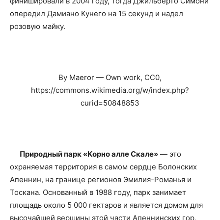
финишировали в 2004 году, тогда Джильберто Симони
опередил Дамиано Кунего на 15 секунд и надел
розовую майку.
By Maeror — Own work, CC0,
https://commons.wikimedia.org/w/index.php?
curid=50848853
Природный парк «Корно алле Скале»
— это
охраняемая территория в самом сердце Болонских
Апеннин, на границе регионов Эмилия-Романья и
Тоскана. Основанный в 1988 году, парк занимает
площадь около 5 000 гектаров и является домом для
высочайшей вершины этой части Апеннинских гор,