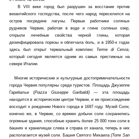
В VIII веке город был разрушен за восстание против
византийского господства, после чего народ переселился на
остров посредине лагуны. Первые работники соляных
рудников Червии, работая в воде и глине соляных озер,
открыли лечебные свойства черной глины, которая
дезинфицировала порезы и облегчала боль, и в 1950-х годах
здесь был открыт термальный комплекс
Terme di Cervia
,
который сегодня является одним из самых престижных на
севере Италии.
Многие исторические и культурные достопримечательности
города Червия популярны среди туристов. Площадь Джузеппе
Гарибальи (
Piazza Giuseppe Garibaldi)
— эта площадь
находится в историческом центре Червии, и ее происхождение
восходит к рождению Нового города в 1697 году. Музей Соли,
конечно же, в Червии, со времен добычи соли сохранились
огромные здания, способные хранить более 25 000 тонн соли в
башнях и хранилищах слева и справа от канала, теперь в них
располагается музей соли. Башня Святого Михаила
(Torre San