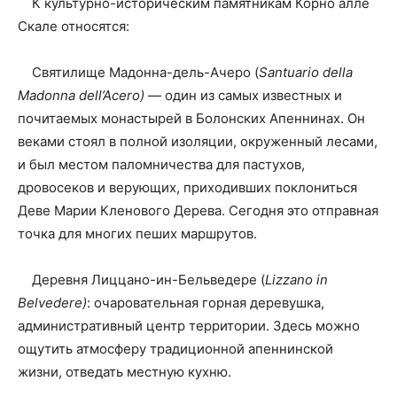
К культурно-историческим памятникам Корно алле
Скале относятся:
Святилище Мадонна-дель-Ачеро (
Santuario della
Madonna dell’Acero)
— один из самых известных и
почитаемых монастырей в Болонских Апеннинах. Он
веками стоял в полной изоляции, окруженный лесами,
и был местом паломничества для пастухов,
дровосеков и верующих, приходивших поклониться
Деве Марии Кленового Дерева. Сегодня это отправная
точка для многих пеших маршрутов.
Деревня Лиццано-ин-Бельведере (
Lizzano in
Belvedere)
: очаровательная горная деревушка,
административный центр территории. Здесь можно
ощутить атмосферу традиционной апеннинской
жизни, отведать местную кухню.