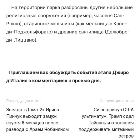
На территории парка разбросаны другие небольшие
религиозные сооружения (например, часовня Сан-
Рокко), старинные мельницы (как мельница в Капо-
ди-Поджольфорато) и древние святилища (Делюбро-
ди-Лиццано).
Приглашаем вас обсуждать события этапа Джиро
д’Италия в комментариях к превью дня.
Предыдущая статья
Следующая статья
Звезда «Дома-2» Ирина
Си выдвинул США
Пинчук выходит замуж
ультиматум: Трамп сдал
спустя 8 месяцев после
Тайвань и отказался
развода с Араем Чобаняном
поддерживать мятежный
остров