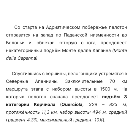
Со старта на Адриатическом побережье пелотон
отправится на запад по Паданской низменности до
Болоньи и, объехав которую с юга, преодолеет
некатегорийный подъём Монте делле Капанна
(Monte
delle Capanna)
.
Спустившись с вершины, велогонщики устремятся в
Северные Апеннины. Заключительные 70 км
маршрута этапа с набором высоты в 1500 м. На
которых пелотон сначала преодолеет
подъём
3
категории Керчиола
(
Querciola
, 329
– 823 м,
протяжённость 11,3 км, набор высоты 494 м, средний
градиент 4,3%, максимальный градиент 10%
).