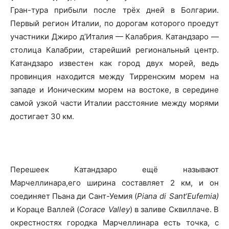
Гран-тура прибыли после трёх дней в Болгарии.
Первый регион Италии, по дорогам которого проедут
участники Джиро д’Италия — Калабрия. Катандзаро —
столица Калабрии, старейший региональный центр.
Катандзаро известен как город двух морей, ведь
провинция находится между Тирренским морем на
западе и Ионическим морем на востоке, в середине
самой узкой части Италии расстояние между морями
достигает 30 км.
Перешеек Катандзаро ещё называют
Марчеллинара,его ширина составляет 2 км, и он
соединяет Пьана ди Сант-Уемия (
Piana di Sant’Eufemia)
и Кораце Валлей (
Corace Valley
) в заливе Сквиллаче. В
окрестностях городка Марчеллинара есть точка, с