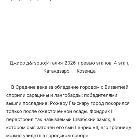
Джиро д&rsquo;Италия-2026, превью этапов: 4 этап,
Катандзаро — Козенца
В Средние века за обладание городом с Византией
спорили сарацины и лангобарды; победителями
вышли последние. Рожеру Гвискару город покорился
только после ожесточённой осады. Фридрих II
перестроил так называемый Швабский замок, в
котором был заточён его сын Генрих VII; его гробницу
можно увидеть в городском соборе.