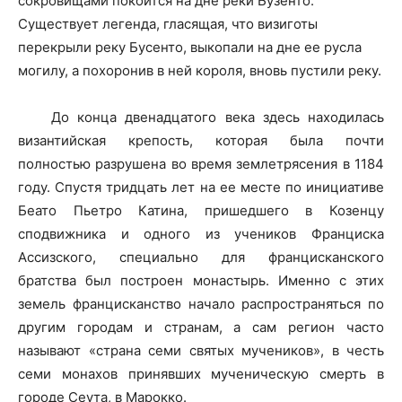
сокровищами покоится на дне реки Бузенто.
Существует легенда, гласящая, что визиготы
перекрыли реку Бусенто, выкопали на дне ее русла
могилу, а похоронив в ней короля, вновь пустили реку.
До конца двенадцатого века здесь находилась
византийская крепость, которая была почти
полностью разрушена во время землетрясения в 1184
году. Спустя тридцать лет на ее месте по инициативе
Беато Пьетро Катина, пришедшего в Козенцу
сподвижника и одного из учеников Франциска
Ассизского, специально для францисканского
братства был построен монастырь. Именно с этих
земель францисканство начало распространяться по
другим городам и странам, а сам регион часто
называют «страна семи святых мучеников», в честь
семи монахов принявших мученическую смерть в
городе Сеута, в Марокко.