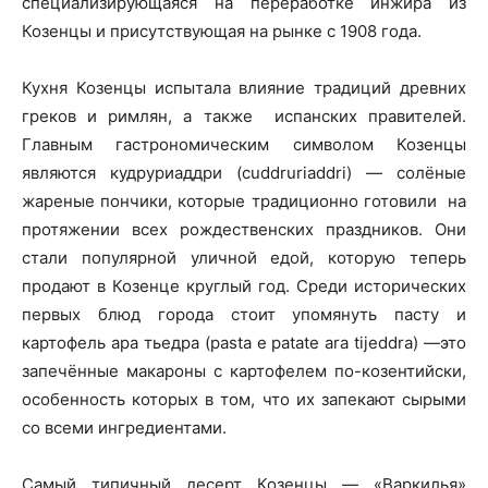
специализирующаяся на переработке инжира из
Козенцы и присутствующая на рынке с 1908 года.
Кухня Козенцы испытала влияние традиций древних
греков и римлян, а также испанских правителей.
Главным гастрономическим символом Козенцы
являются кудруриаддри (cuddruriaddri) — солёные
жареные пончики, которые традиционно готовили на
протяжении всех рождественских праздников. Они
стали популярной уличной едой, которую теперь
продают в Козенце круглый год. Среди исторических
первых блюд города стоит упомянуть пасту и
картофель ара тьедра (pasta e patate ara tijeddra) —это
запечённые макароны с картофелем по-козентийски,
особенность которых в том, что их запекают сырыми
со всеми ингредиентами.
Самый типичный десерт Козенцы — «Варкилья»