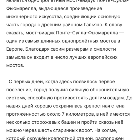
является однопролётный мост-виадук Понте-Сулла-
Фьюмарелла, выдающееся произведение
инженерного искусства, соединяющий основную
часть города с древним районом Гальяно. К слову
сказать, мост-виадук Понте-Сулла-Фьюмарелла —
один из самых длинных однопролётных мостов в
Европе. Благодаря своим размерам и смелости
замысла он входит в число лучших европейских
мостов.
С первых дней, когда здесь появилось первое
поселение, город получил сильную оборонительную
систему, способную противостоять долгим осадам. До
наших дней хорошо сохранилась крепостная стена
протяжённостью около 7 километров, в ней имеются
несколько сторожевых башен и пройти сквозь неё
можно через шесть старинных ворот. На холме,
который окружён крепостной стеной, расположен