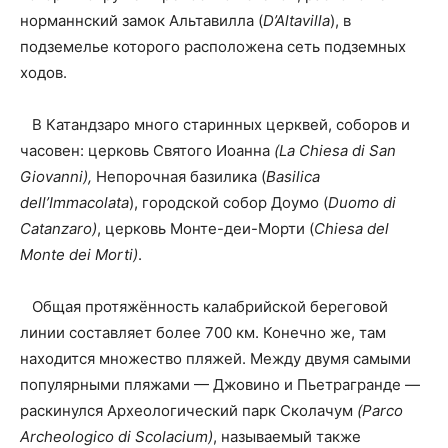
норманнский замок Альтавилла (
D’Altavilla
), в
подземелье которого расположена сеть подземных
ходов.
В Катандзаро много старинных церквей, соборов и
часовен: церковь Святого Иоанна
(La Chiesa di San
Giovanni),
Непорочная базилика (
Basilica
dell’Immacolata
), городской собор Доумо (
Duomo di
Catanzaro)
, церковь Монте-деи-Морти (
Chiesa del
Monte dei Morti)
.
Общая протяжённость калабрийской береговой
линии составляет более 700 км. Конечно же, там
находится множество пляжей. Между двумя самыми
популярными пляжами — Джовино и Пьетрагранде —
раскинулся Археологический парк Сколачум
(Parco
Archeologico di Scolacium)
, называемый также