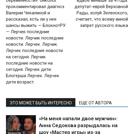
беременности»: онколог
вдвое меньше за 4 года:
прокомментировал диагноз
депутат-еврей Верховной
Валерии Чекалиной и
Рады, холуй Зеленского,
рассказал, есть ли у нее
считает, что всему виной
шансы выжить — БлокнотРУ
запрет русского языка
— Лерчек последние
новости. Лерчик последние
новости. Лерчек. Лерчик.
Лерчек последние новости
на сегодня. Лерчик
последние новости на
сегодня. Лерчек дети.
Блогерша Лерчек. Лерчек
дети возраст.
ЭТО МОЖЕТ БЫТЬ ИНТЕРЕСНО
ЕЩЕ ОТ АВТОРА
«На меня напали двое мужчин»:
Анна Седокова разрыдалась на
шоу «Мастер игры» из-за
Новости