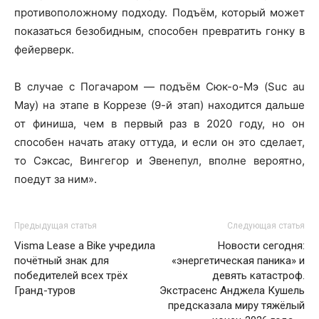
противоположному подходу. Подъём, который может
показаться безобидным, способен превратить гонку в
фейерверк.
В случае с Погачаром — подъём Сюк-о-Мэ (Suc au
May) на этапе в Коррезе (9-й этап) находится дальше
от финиша, чем в первый раз в 2020 году, но он
способен начать атаку оттуда, и если он это сделает,
то Сэксас, Вингегор и Эвенепул, вполне вероятно,
поедут за ним».
Предыдущая статья
Следующая статья
Visma Lease a Bike учредила
Новости сегодня:
почётный знак для
«энергетическая паника» и
победителей всех трёх
девять катастроф.
Гранд-туров
Экстрасенс Анджела Кушель
предсказала миру тяжёлый