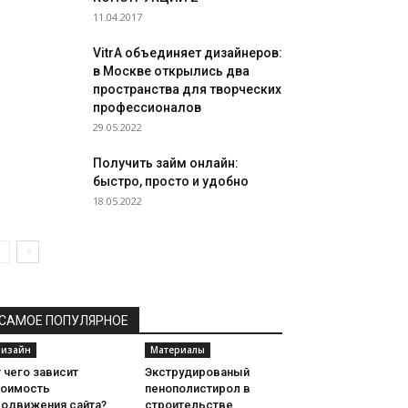
11.04.2017
VitrA объединяет дизайнеров:
в Москве открылись два
пространства для творческих
профессионалов
29.05.2022
Получить займ онлайн:
быстро, просто и удобно
18.05.2022
САМОЕ ПОПУЛЯРНОЕ
изайн
Материалы
 чего зависит
Экструдированый
тоимость
пенополистирол в
родвижения сайта?
строительстве