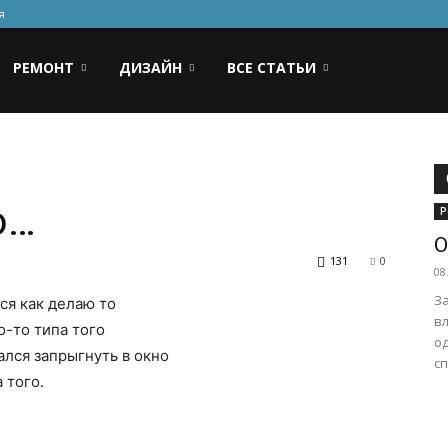
я
РЕМОНТ
ДИЗАЙН
ВСЕ СТАТЬИ
о…
Р
О
131
0
08
З
ся как делаю то
в
о-то типа того
о
ался запрыгнуть в окно
сп
 того.