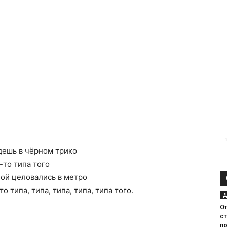
удешь в чёрном трико
-то типа того
обой целовались в метро
о типа, типа, типа, типа, типа того.
Д
От
с
п