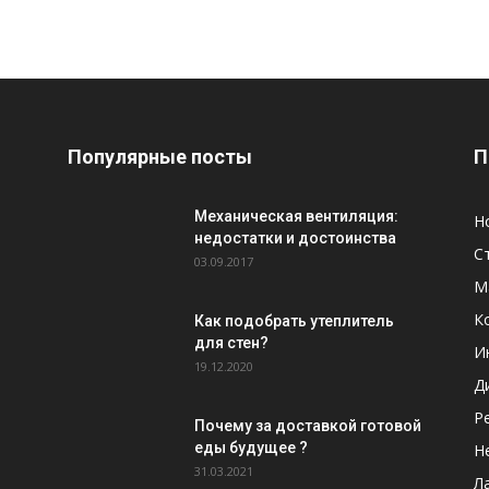
Популярные посты
П
Механическая вентиляция:
Н
недостатки и достоинства
С
03.09.2017
М
К
Как подобрать утеплитель
для стен?
И
19.12.2020
Д
Р
Почему за доставкой готовой
еды будущее ?
Н
31.03.2021
Л