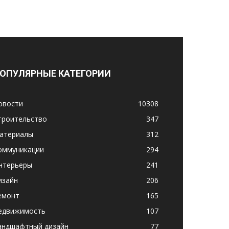
ОПУЛЯРНЫЕ КАТЕГОРИИ
овости
10308
троительство
347
атериалы
312
оммуникации
294
нтерьеры
241
изайн
206
емонт
165
едвижимость
107
андшафтный дизайн
77