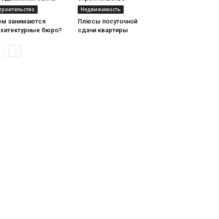
троительство
Недвижимость
ем занимаются
Плюсы посуточной
рхитектурные бюро?
сдачи квартиры