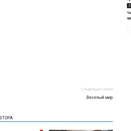
С
Ч
а
Следующая статья
Веселый мир
АВТОРА