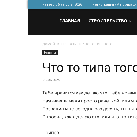
Четверг, 6 августа, 2026
Регистрация / Авторизаци
Всё
ГЛАВНАЯ
СТРОИТЕЛЬСТВО
Домой
Новости
Что то типа того…
для
Новости
Что то типа тог
строительства
26.06.2025
Тебе нравится как делаю это, тебе нравит
и
Называешь меня просто ранеткой, или чт
Позвонил мне сегодня раз десять, ты пыт
Спросил, как я делаю это, или что-то типа
ремонта
Припев: