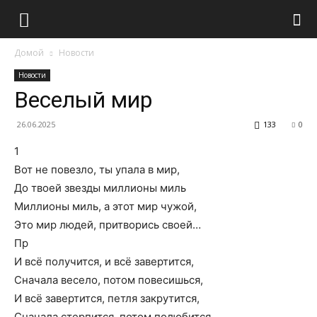
Домой
Новости
Новости
Веселый мир
26.06.2025
133
0
1
Вот не повезло, ты упала в мир,
До твоей звезды миллионы миль
Миллионы миль, а этот мир чужой,
Это мир людей, притворись своей…
Пр
И всё получится, и всё завертится,
Сначала весело, потом повесишься,
И всё завертится, петля закрутится,
Сначала стерпится, потом полюбится.