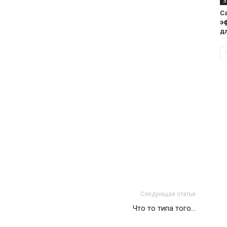
З
С
э
д
Следующая статья
Что то типа того…