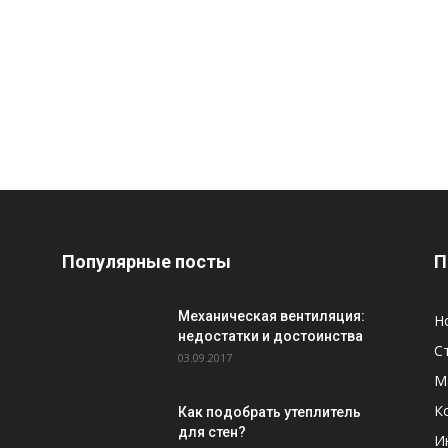
Популярные посты
П
Механическая вентиляция:
Н
недостатки и достоинства
С
03.09.2017
М
К
Как подобрать утеплитель
для стен?
И