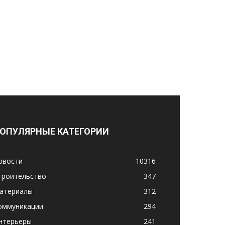
ОПУЛЯРНЫЕ КАТЕГОРИИ
овости
10316
троительство
347
атериалы
312
оммуникации
294
нтерьеры
241