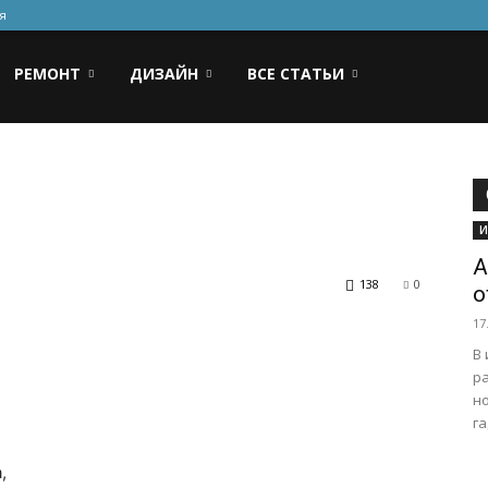
я
РЕМОНТ
ДИЗАЙН
ВСЕ СТАТЬИ
И
А
138
0
о
17
В 
ра
н
га
,