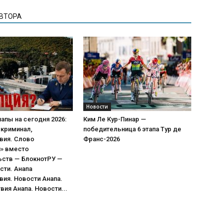
АВТОРА
Новости
апы на сегодня 2026:
Ким Ле Кур-Пинар —
 криминал,
победительница 6 этапа Тур де
вия. Слово
Франс-2026
я» вместо
ьств — БлокнотРУ —
сти. Анапа
ия. Новости Анапа.
ия Анапа. Новости...