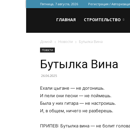
Пятница, 7 августа, 2026
Регистрация / Авторизаци
Всё
ГЛАВНАЯ
СТРОИТЕЛЬСТВО
Домой
Новости
Бутылка Вина
для
Новости
Бутылка Вина
строительства
26.06.2025
Ехали цыгане — не догонишь.
и
И пели они песни — не поймешь.
Была у них гитара — не настроишь.
И, в общем, ничего не разберешь.
ремонта
ПРИПЕВ: Бутылка вина — не болит голова