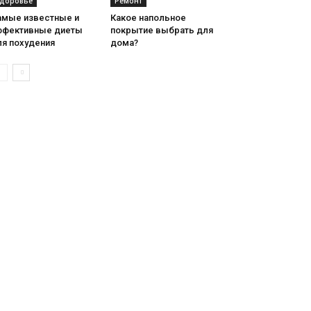
доровье
Ремонт
амые известные и
Какое напольное
ффективные диеты
покрытие выбрать для
ля похудения
дома?