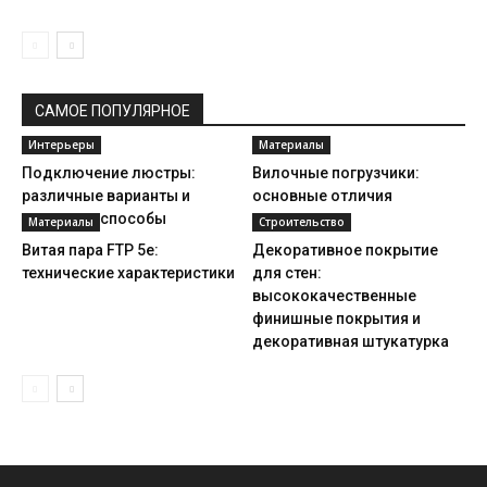
САМОЕ ПОПУЛЯРНОЕ
Интерьеры
Материалы
Подключение люстры:
Вилочные погрузчики:
различные варианты и
основные отличия
основные способы
Материалы
Строительство
Витая пара FTP 5е:
Декоративное покрытие
технические характеристики
для стен:
высококачественные
финишные покрытия и
декоративная штукатурка