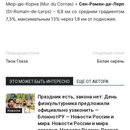
Мюр-дю-Корна (Mur du Cornas) +
Сен-Роман-де-Лерп
(St-Romain-de-Lerps) – 6,8 км со средним градиентом
7,3%, максимальным 13% через 1,8 км от подножия.
Предыдущая статья
Следующая статья
Твои Глаза
Белая сирень
ЭТО МОЖЕТ БЫТЬ ИНТЕРЕСНО
ЕЩЕ ОТ АВТОРА
Праздник есть, закона нет: День
физкультурника предложили
официально узаконить —
Новости
БлокнотРУ — Новости России и
мира. Новости России и мира
сегодня. Новости России. Россия...