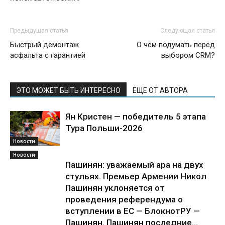
Предыдущая статья
Следующая статья
Быстрый демонтаж
О чём подумать перед
асфальта с гарантией
выбором CRM?
ЭТО МОЖЕТ БЫТЬ ИНТЕРЕСНО
ЕЩЕ ОТ АВТОРА
Ян Кристен — победитель 5 этапа
Тура Польши-2026
Новости
Новости
Пашинян: уважаемый ара на двух
стульях. Премьер Армении Никол
Пашинян уклоняется от
проведения референдума о
вступлении в ЕС — БлокнотРУ —
Пашинян. Пашинян последние...