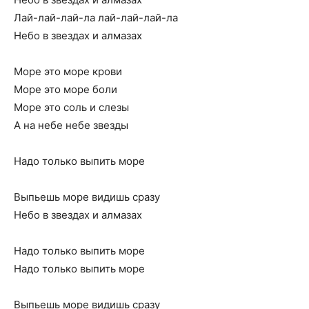
Лай-лай-лай-ла лай-лай-лай-ла
Hебо в звездах и алмазах
Моpе это моpе кpови
Моpе это моpе боли
Моpе это соль и слезы
А на небе небе звезды
Hадо только выпить моpе
Выпьешь моpе видишь сpазу
Hебо в звездах и алмазах
Hадо только выпить моpе
Hадо только выпить моpе
Выпьешь моpе видишь сpазу