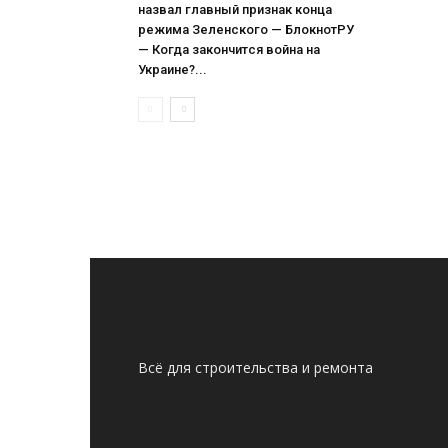
назвал главный признак конца
режима Зеленского — БлокнотРУ
— Когда закончится война на
Украине?...
Всё для строительства и ремонта