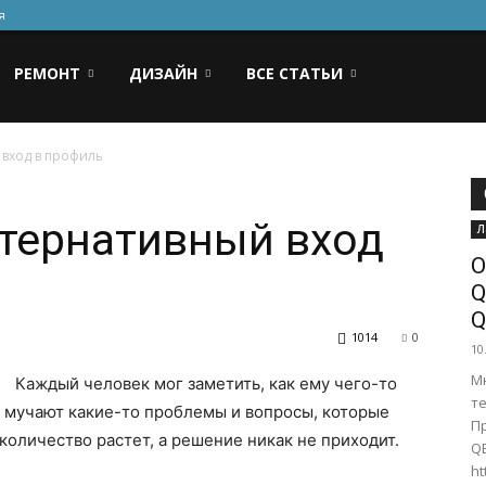
я
РЕМОНТ
ДИЗАЙН
ВСЕ СТАТЬИ
 вход в профиль
льтернативный вход
Л
О
Q
Q
1014
0
10
М
Каждый человек мог заметить, как ему чего-то
т
го мучают какие-то проблемы и вопросы, которые
П
количество растет, а решение никак не приходит.
Q
ht