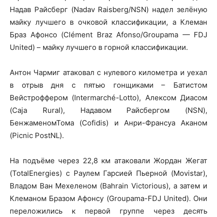
Надав Райсберг (Nadav Raisberg/NSN) надел зелёную
майку лучшего в очковой классификации, а Клеман
Браз Афонсо (Clément Braz Afonso/Groupama — FDJ
United) – майку лучшего в горной классификации.
Антон Чармиг атаковал с нулевого километра и уехал
в отрыв дня с пятью гонщиками – Батистом
Вейстроффером (Intermarché-Lotto), Алексом Диасом
(Caja Rural), Надавом Райсбергом (NSN),
БенжаменомТома (Cofidis) и Анри-Франсуа Аканом
(Picnic PostNL).
На подъёме через 22,8 км атаковали Жордан Жегат
(TotalEnergies) с Раулем Гарсией Пьерной (Movistar),
Владом Ван Мехеленом (Bahrain Victorious), а затем и
Клеманом Бразом Афонсу (Groupama-FDJ United). Они
переложились к первой группе через десять