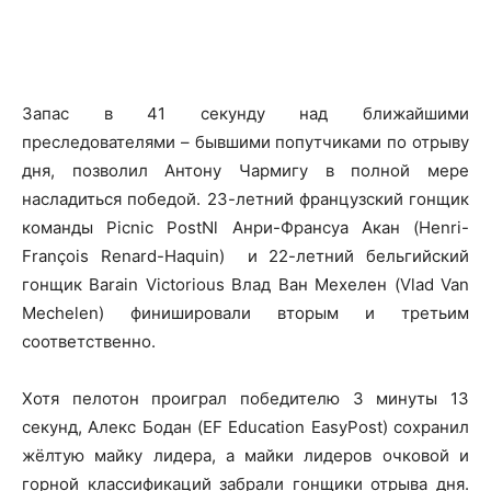
Запас в 41 секунду над ближайшими
преследователями – бывшими попутчиками по отрыву
дня, позволил Антону Чармигу в полной мере
насладиться победой. 23-летний французский гонщик
команды Picnic PostNl Анри-Франсуа Акан (Henri-
François Renard-Haquin) и 22-летний бельгийский
гонщик Barain Victorious Влад Ван Мехелен (Vlad Van
Mechelen) финишировали вторым и третьим
соответственно.
Хотя пелотон проиграл победителю 3 минуты 13
секунд, Алекс Бодан (EF Education EasyPost) сохранил
жёлтую майку лидера, а майки лидеров очковой и
горной классификаций забрали гонщики отрыва дня.