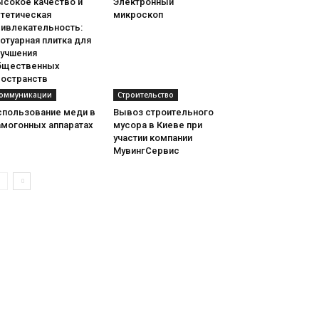
ысокое качество и
Электронный
стетическая
микроскоп
ривлекательность:
отуарная плитка для
лучшения
бщественных
ространств
оммуникации
Строительство
спользование меди в
Вывоз строительного
амогонных аппаратах
мусора в Киеве при
участии компании
МувингСервис