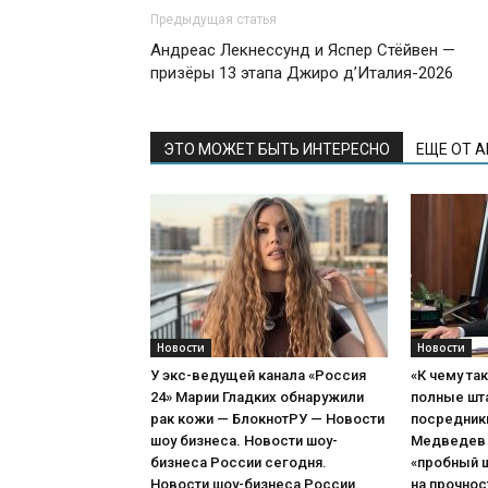
Предыдущая статья
Андреас Лекнессунд и Яспер Стёйвен —
призёры 13 этапа Джиро д’Италия-2026
ЭТО МОЖЕТ БЫТЬ ИНТЕРЕСНО
ЕЩЕ ОТ 
Новости
Новости
У экс-ведущей канала «Россия
«К чему та
24» Марии Гладких обнаружили
полные шт
рак кожи — БлокнотРУ — Новости
посредник
шоу бизнеса. Новости шоу-
Медведев 
бизнеса России сегодня.
«пробный 
Новости шоу-бизнеса России.
на прочнос