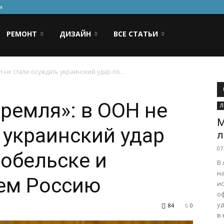
я
РЕМОНТ
ДИЗАЙН
ВСЕ СТАТЬИ
 не стали осуждать украинский удар по...
Кремля»: в ООН не
Л
М
 украинский удар
л
07
робельске и
В
н
сем Россию
и
о
у
84
0
в 