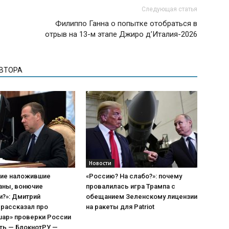
Следующая статья
Филиппо Ганна о попытке отобраться в
отрыв на 13-м этапе Джиро д’Италия-2026
АВТОРА
Новости
кие наложившие
«Россию? На слабо?»: почему
аны, вонючие
провалилась игра Трампа с
и?»: Дмитрий
обещанием Зеленскому лицензии
рассказал про
на ракеты для Patriot
шар» проверки России
ть — БлокнотРУ —