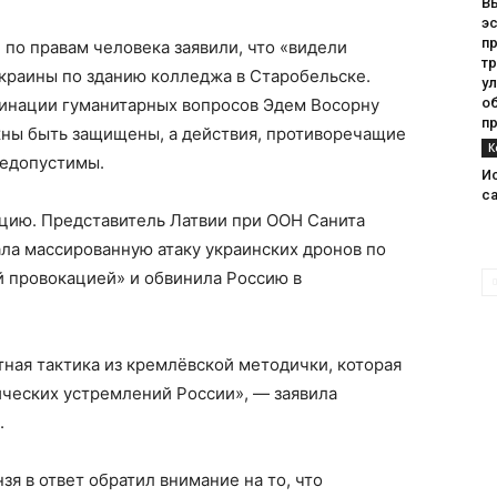
В
э
п
по правам человека заявили, что «видели
тр
краины по зданию колледжа в Старобельске.
у
инации гуманитарных вопросов Эдем Восорну
о
п
жны быть защищены, а действия, противоречащие
К
недопустимы.
И
с
ицию. Представитель Латвии при ООН Санита
ла массированную атаку украинских дронов по
 провокацией» и обвинила Россию в
ная тактика из кремлёвской методички, которая
ческих устремлений России», — заявила
.
я в ответ обратил внимание на то, что