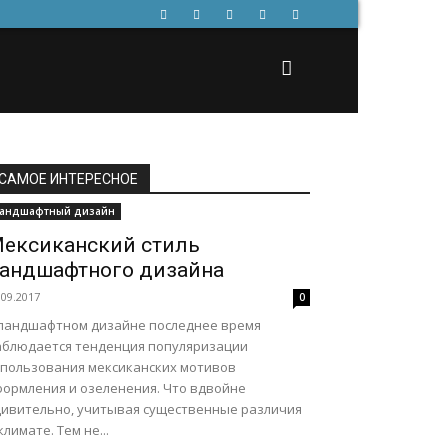
САМОЕ ИНТЕРЕСНОЕ
андшафтный дизайн
ексиканский стиль
андшафтного дизайна
.09.2017
0
 ландшафтном дизайне последнее время
аблюдается тенденция популяризации
спользования мексиканских мотивов
формления и озеленения. Что вдвойне
дивительно, учитывая существенные различия
климате. Тем не...