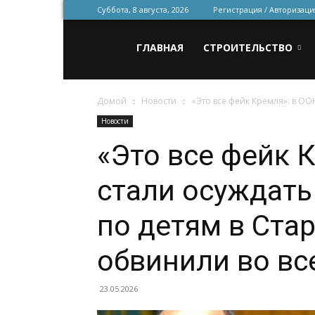
Суббота, 8 августа, 2026
Регистрация / Авторизаци
Всё
ГЛАВНАЯ
СТРОИТЕЛЬСТВО
Домой
Новости
«Это все фейк Кремля»: в ООН
для
Новости
«Это все фейк 
строительства
стали осуждать
и
по детям в Ста
обвинили во в
ремонта
23.05.2026