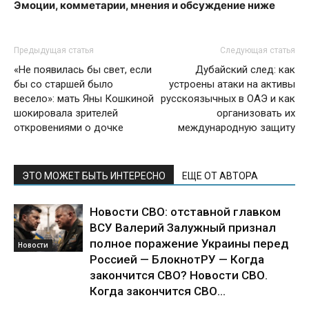
Эмоции, комметарии, мнения и обсуждение ниже
Предыдущая статья
Следующая статья
«Не появилась бы свет, если
Дубайский след: как
бы со старшей было
устроены атаки на активы
весело»: мать Яны Кошкиной
русскоязычных в ОАЭ и как
шокировала зрителей
организовать их
откровениями о дочке
международную защиту
ЭТО МОЖЕТ БЫТЬ ИНТЕРЕСНО
ЕЩЕ ОТ АВТОРА
Новости СВО: отставной главком
ВСУ Валерий Залужный признал
полное поражение Украины перед
Новости
Россией — БлокнотРУ — Когда
закончится СВО? Новости СВО.
Когда закончится СВО...