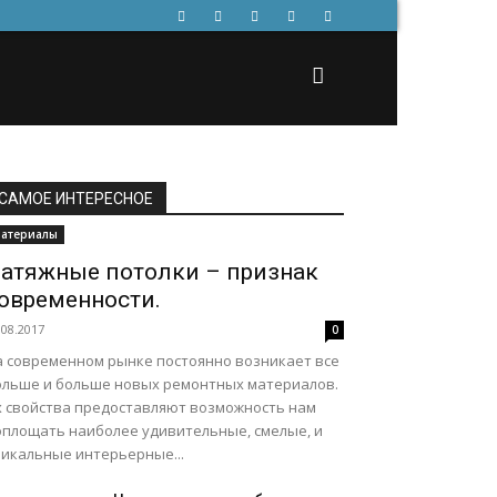
САМОЕ ИНТЕРЕСНОЕ
атериалы
атяжные потолки – признак
овременности.
.08.2017
0
а современном рынке постоянно возникает все
ольше и больше новых ремонтных материалов.
х свойства предоставляют возможность нам
оплощать наиболее удивительные, смелые, и
никальные интерьерные...