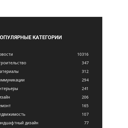
ОПУЛЯРНЫЕ КАТЕГОРИИ
овости
10316
троительство
347
атериалы
312
оммуникации
294
нтерьеры
241
изайн
206
емонт
165
едвижимость
107
андшафтный дизайн
77