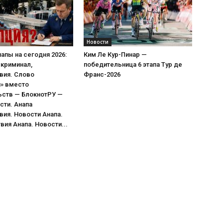
Новости
апы на сегодня 2026:
Ким Ле Кур-Пинар —
 криминал,
победительница 6 этапа Тур де
вия. Слово
Франс-2026
я» вместо
ьств — БлокнотРУ —
сти. Анапа
ия. Новости Анапа.
ия Анапа. Новости...