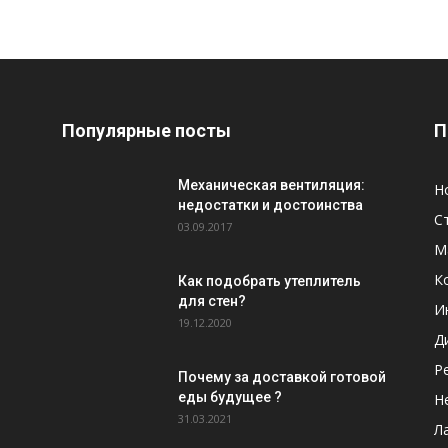
Популярные посты
П
Механическая вентиляция:
Н
недостатки и достоинства
С
03.09.2017
М
К
Как подобрать утеплитель
для стен?
И
19.12.2020
Д
Р
Почему за доставкой готовой
еды будущее ?
Н
31.03.2021
Л