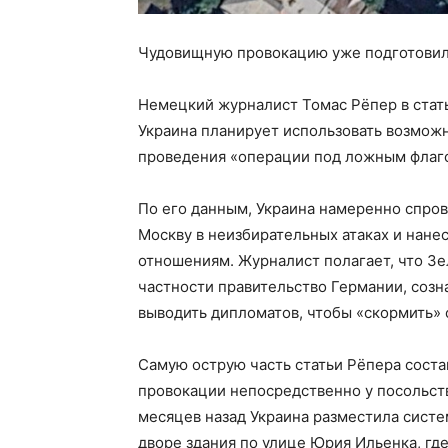
Чудовищную провокацию уже подготовили
Немецкий журналист Томас Рёпер в статье
Украина планирует использовать возможн
проведения «операции под ложным флаго
По его данным, Украина намеренно спров
Москву в неизбирательных атаках и нане
отношениям. Журналист полагает, что Зе
частности правительство Германии, созн
выводить дипломатов, чтобы «скормить»
Самую острую часть статьи Рёпера сост
провокации непосредственно у посольств
месяцев назад Украина разместила систе
дворе здания по улице Юрия Ильенка, где