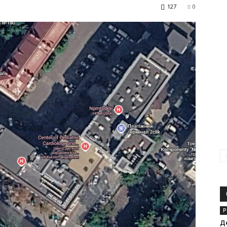
127
0
Р
Д