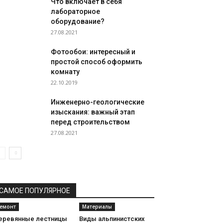
Что включает в себя
лабораторное
оборудование?
27.08.2021
Фотообои: интересный и
простой способ оформить
комнату
22.10.2019
Инженерно-геологические
изыскания: важный этап
перед строительством
27.08.2021
САМОЕ ПОПУЛЯРНОЕ
емонт
Материалы
еревянные лестницы
Виды альпинистских