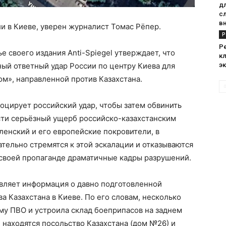
дл
с
в
 в Киеве, уверен журналист Томас Рёпер.
Р
Р
 своего издания Anti-Spiegel утверждает, что
к
ый ответный удар России по центру Киева для
э
м», направленной против Казахстана.
оцирует российский удар, чтобы затем обвинить
сти серьёзный ущерб российско-казахстанским
ленский и его европейские покровители, в
ательно стремятся к этой эскалации и отказываются
 своей пропаганде драматичные кадры разрушений.
авляет информация о давно подготовленной
а Казахстана в Киеве. По его словам, несколько
му ПВО и устроила склад боеприпасов на заднем
 находятся посольство Казахстана (дом №26) и