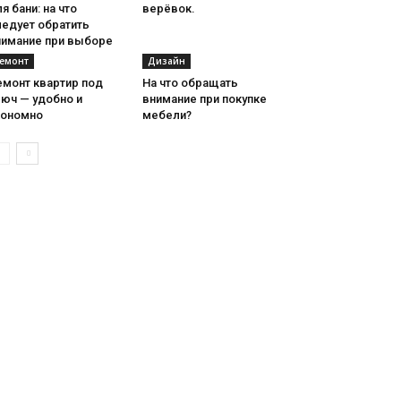
я бани: на что
верёвок.
ледует обратить
нимание при выборе
емонт
Дизайн
емонт квартир под
На что обращать
люч — удобно и
внимание при покупке
кономно
мебели?