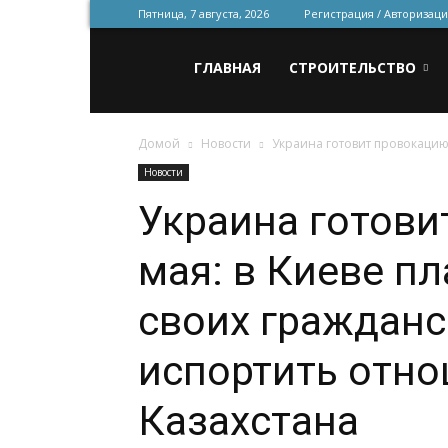
Пятница, 7 августа, 2026
Регистрация / Авторизаци
Всё
ГЛАВНАЯ
СТРОИТЕЛЬСТВО
Домой
Новости
Украина готовит провокацию 
для
Новости
Украина готови
строительства
мая: в Киеве п
и
своих гражданс
испортить отно
ремонта
Казахстана