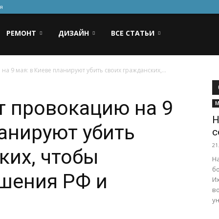
я
РЕМОНТ
ДИЗАЙН
ВСЕ СТАТЬИ
на 9 мая: в Киеве планируют убить своих гражданских,...
т провокацию на 9
М
Н
ланируют убить
с
21
ких, чтобы
Н
б
шения РФ и
И
в
у