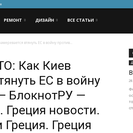
я
РЕМОНТ
ДИЗАЙН
ВСЕ СТАТЬИ
амеревается втянуть ЕС в войну против...
ТО: Как Киев
Д
В
тянуть ЕС в войну
28
Ф
 — БлокнотРУ —
ос
т
. Греция новости.
сп
 Греция. Греция