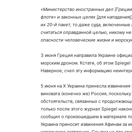
«Министерство иностранных дел [Греции
флоте» и законных целях [для нападения]
их 20-й пакет, то даже суда, включенные
считаться оправданной целью, никому не 
опасности человеческие жизни и морску
3 июня Греция направила Украине официа
морским дроном. Кстати, об этом Spiegel
Наверное, счел эту информацию неинтер
5 июня на Х Украина принесла извинения з
виновата (конечно же) Россия, поскольк
обстоятельств, связанных с продолжающе
только после этого журнал Spiegel нако
сообщил о произошедшем в материале по
Украина приносит извинения Афинам за и
украинское заявление. Ссылки на две с