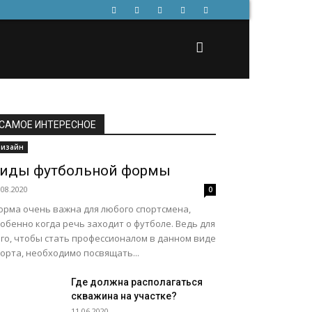
САМОЕ ИНТЕРЕСНОЕ
изайн
иды футбольной формы
.08.2020
0
орма очень важна для любого спортсмена,
обенно когда речь заходит о футболе. Ведь для
ого, чтобы стать профессионалом в данном виде
орта, необходимо посвящать...
Где должна располагаться
скважина на участке?
11.06.2020