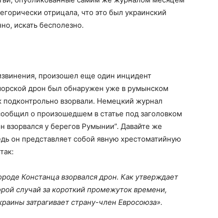
тегорически отрицала, что это был украинский
нно, искать бесполезно.
и извинения, произошел еще один инцидент
 морской дрон был обнаружен уже в румынском
к подконтрольно взорвали. Немецкий журнал
и сообщил о произошедшем в статье под заголовком
н взорвался у берегов Румынии”. Давайте же
едь он представляет собой явную хрестоматийную
так:
роде Констанца взорвался дрон. Как утверждает
торой случай за короткий промежуток времени,
Украины затрагивает страну-член Евросоюза».