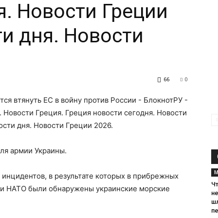
я. Новости Греции
ти дня. Новости
66
0
ля армии Украины.
М
инцидентов, в результате которых в прибрежных
Чт
 и НАТО были обнаружены украинские морские
н
ш
п