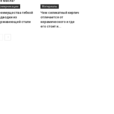
её масла?
оммуникации
Материалы
реимущества гибкой
Чем силикатный кирпич
одводки из
отличается от
ержавеющей стали
керамического и где
его стоит и...