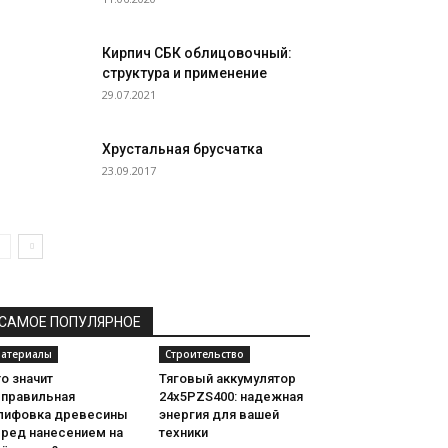
Кирпич СБК облицовочный:
структура и применение
29.07.2021
Хрустальная брусчатка
23.09.2017
САМОЕ ПОПУЛЯРНОЕ
атериалы
Строительство
о значит
Тяговый аккумулятор
еправильная
24х5PZS400: надежная
лифовка древесины
энергия для вашей
еред нанесением на
техники