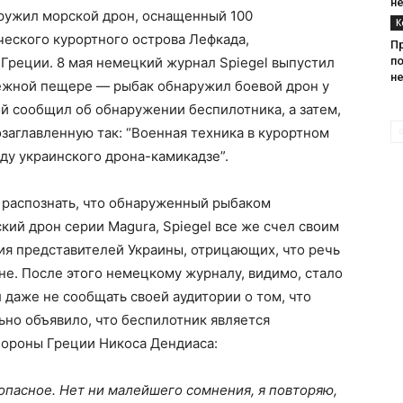
н
аружил морской дрон, оснащенный 100
К
ческого курортного острова Лефкада,
П
Греции. 8 мая немецкий журнал Spiegel выпустил
п
н
режной пещере — рыбак обнаружил боевой дрон у
ой сообщил об обнаружении беспилотника, а затем,
озаглавленную так: “Военная техника в курортном
ду украинского дрона-камикадзе”.
о распознать, что обнаруженный рыбаком
кий дрон серии Magura, Spiegel все же счел своим
ия представителей Украины, отрицающих, что речь
е. После этого немецкому журналу, видимо, стало
 даже не сообщать своей аудитории о том, что
но объявило, что беспилотник является
бороны Греции Никоса Дендиаса:
опасное. Нет ни малейшего сомнения, я повторяю,