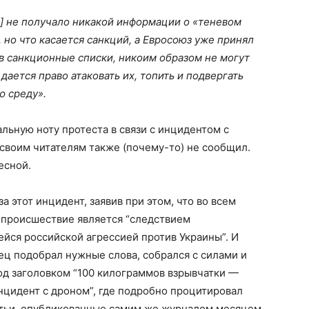
] не получало никакой информации о «теневом
, но что касается санкций, а Евросоюз уже принял
 в санкционные списки, никоим образом не могут
дается право атаковать их, топить и подвергать
ю среду».
льную ноту протеста в связи с инцидентом с
 своим читателям также (почему-то) не сообщил.
есной.
а этот инцидент, заявив при этом, что во всем
у происшествие является “следствием
йся российской агрессией против Украины”. И
нец подобрал нужные слова, собрался с силами и
д заголовком “100 килограммов взрывчатки —
нцидент с дроном”, где подробно процитировал
татьи, опубликованные самим же журналом месяцем