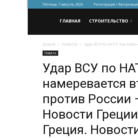
Пятница, 7 августа, 2026
Регистрация / Авторизаци
Всё
ГЛАВНАЯ
СТРОИТЕЛЬСТВО
Домой
Новости
Удар ВСУ по НАТО: Как Киев н
для
Новости
Удар ВСУ по НА
строительства
намеревается в
и
против России
Новости Греции
ремонта
Греция. Новости