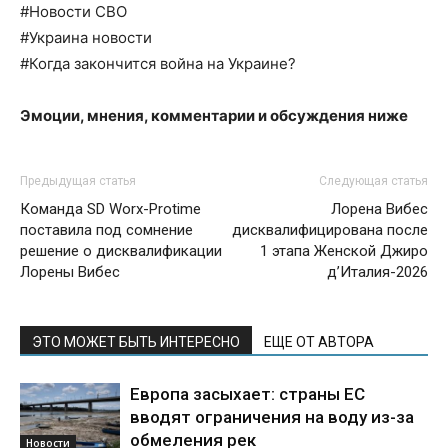
#Новости СВО
#Украина новости
#Когда закончится война на Украине?
Эмоции, мнения, комментарии и обсуждения ниже
Предыдущая статья
Следующая статья
Команда SD Worx-Protime
Лорена Вибес
поставила под сомнение
дисквалифицирована после
решение о дисквалификации
1 этапа Женской Джиро
Лорены Вибес
д’Италия-2026
ЭТО МОЖЕТ БЫТЬ ИНТЕРЕСНО
ЕЩЕ ОТ АВТОРА
Европа засыхает: страны ЕС
вводят ограничения на воду из-за
обмеления рек
Новости