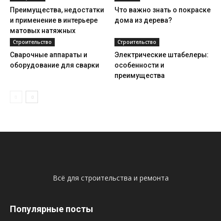
Преимущества, недостатки
Что важно знать о покраске
и применение в интерьере
дома из дерева?
матовых натяжных
потолков
Строительство
Строительство
Сварочные аппараты и
Электрические штабелеры:
оборудование для сварки
особенности и
преимущества
Всё для строительства и ремонта
Популярные посты