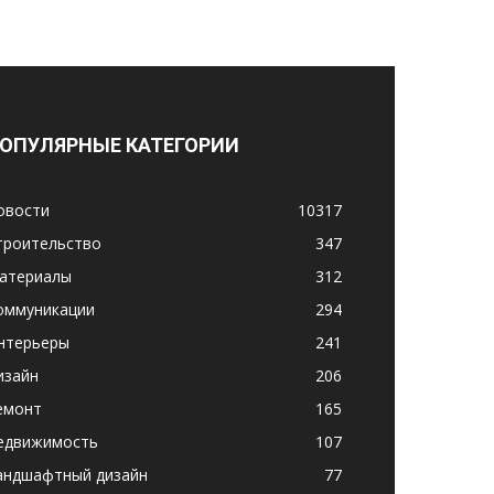
ОПУЛЯРНЫЕ КАТЕГОРИИ
овости
10317
троительство
347
атериалы
312
оммуникации
294
нтерьеры
241
изайн
206
емонт
165
едвижимость
107
андшафтный дизайн
77