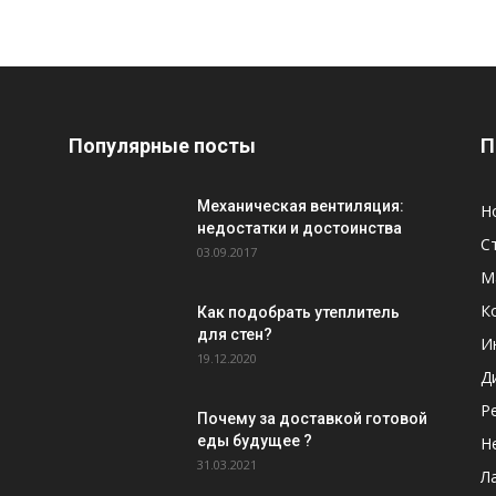
Популярные посты
П
Механическая вентиляция:
Н
недостатки и достоинства
С
03.09.2017
М
К
Как подобрать утеплитель
для стен?
И
19.12.2020
Д
Р
Почему за доставкой готовой
еды будущее ?
Н
31.03.2021
Л