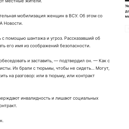
ют местные жители.
У
д
тельная мобилизация женщин в ВСУ. Об этом со
м
А Новости.
 с помощью шантажа и угроз. Рассказавший об
ть его имя из соображений безопасности.
побеседовать и заставить, — подтвердил он. — Как с
сты. Их брали с тюрьмы, чтобы не сидеть… Могут,
ить на разговор: или в тюрьму, или контракт
верждают инвалидность и лишают социальных
онтракт.
н.