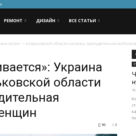
я
РЕМОНТ
ДИЗАЙН
ВСЕ СТАТЬИ
раина лютует — в Харьковской области началась принудительная мобили
ивается»: Украина
С
Ч
ьковской области
н
19
дительная
Ко
с
женщин
к
по
90
0