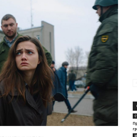
С
П
гр
М