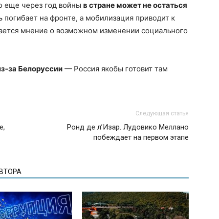
о еще через год войны
в стране может не остаться
ть погибает на фронте, а мобилизация приводит к
ается мнение о возможном изменении социального
из-за Белоруссии
— Россия якобы готовит там
Следующая статья
е,
Ронд де л’Изар. Лудовико Меллано
побеждает на первом этапе
АВТОРА