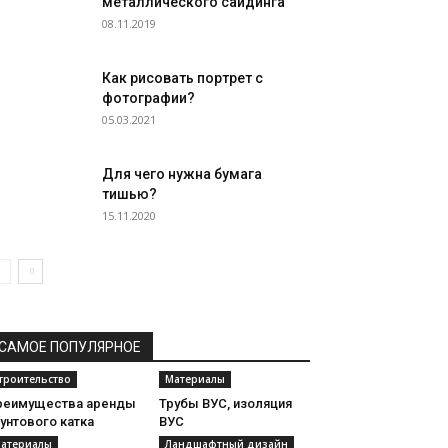
металлического сайдинга
08.11.2019
Как рисовать портрет с
фотографии?
05.03.2021
Для чего нужна бумага
тишью?
15.11.2020
САМОЕ ПОПУЛЯРНОЕ
троительство
Материалы
реимущества аренды
Трубы ВУС, изоляция
унтового катка
ВУС
атериалы
Ландшафтный дизайн