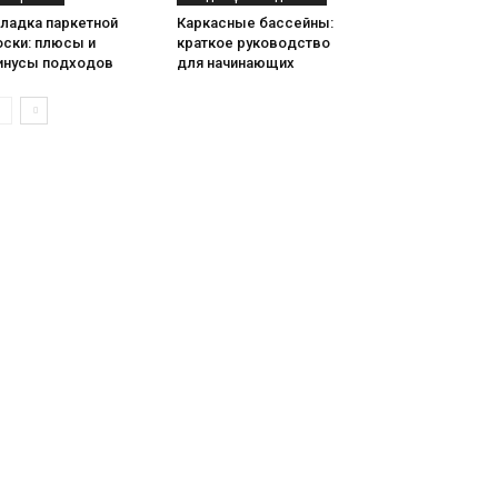
кладка паркетной
Каркасные бассейны:
оски: плюсы и
краткое руководство
инусы подходов
для начинающих