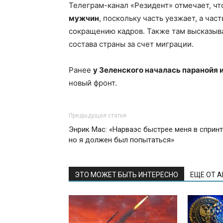
Телеграм-канал «Резидент» отмечает, чт
мужчин
, поскольку часть уезжает, а час
сокращению кадров. Также там высказыв
состава страны за счет миграции.
Ранее
у Зеленского началась паранойя 
новый фронт.
Предыдущая статья
Энрик Мас: «Нарваэс быстрее меня в спринт
но я должен был попытаться»
ЭТО МОЖЕТ БЫТЬ ИНТЕРЕСНО
ЕЩЕ ОТ 