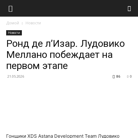
Домой
Новости
Новости
Ронд де л’Изар. Лудовико
Меллано побеждает на
первом этапе
21.05.2026
86
0
Гонщики XDS Astana Development Team Лудовико