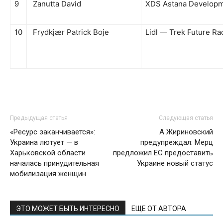
9
Zanutta David
XDS Astana Develop
10
Frydkjær Patrick Boje
Lidl — Trek Future Ra
Предыдущая статья
Следующая статья
«Ресурс заканчивается»:
А Жириновский
Украина лютует — в
предупреждал: Мерц
Харьковской области
предложил ЕС предоставить
началась принудительная
Украине новый статус
мобилизация женщин
ЭТО МОЖЕТ БЫТЬ ИНТЕРЕСНО
ЕЩЕ ОТ АВТОРА