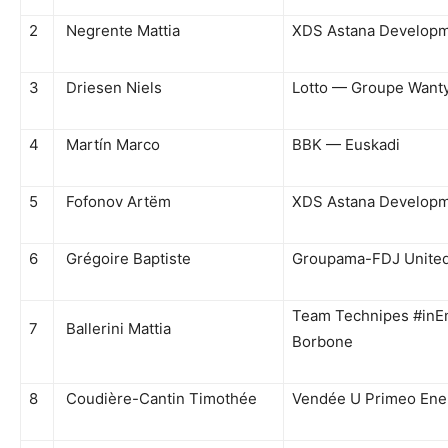
2
Negrente Mattia
XDS Astana Develop
3
Driesen Niels
Lotto — Groupe Want
4
Martín Marco
BBK — Euskadi
5
Fofonov Artëm
XDS Astana Develop
6
Grégoire Baptiste
Groupama-FDJ Unite
Team Technipes #inE
7
Ballerini Mattia
Borbone
8
Coudière-Cantin Timothée
Vendée U Primeo Ene