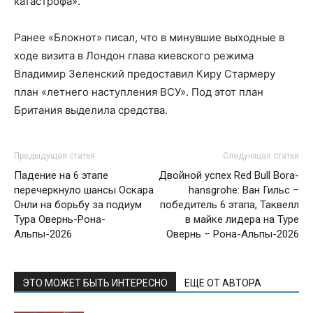
катастрофа».
Ранее «Блокнот» писал, что в минувшие выходные в
ходе визита в Лондон глава киевского режима
Владимир Зеленский предоставил Киру Стармеру
план «летнего наступления ВСУ». Под этот план
Британия выделила средства.
Предыдущая статья
Следующая статья
Падение на 6 этапе
Двойной успех Red Bull Bora-
перечеркнуло шансы Оскара
hansgrohe: Ван Гильс –
Онли на борьбу за подиум
победитель 6 этапа, Таквелл
Тура Овернь-Рона-
в майке лидера на Туре
Альпы-2026
Овернь – Рона-Альпы-2026
ЭТО МОЖЕТ БЫТЬ ИНТЕРЕСНО
ЕЩЕ ОТ АВТОРА