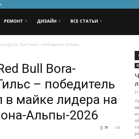
я
РЕМОНТ
ДИЗАЙН
ВСЕ СТАТЬИ
ansgrohe: Ван Гильс – победитель 6 этапа,...
ed Bull Bora-
М
Ч
Гильс – победитель
л
27
л в майке лидера на
Л
я
Рона-Альпы-2026
и
о
т
79
0
ре