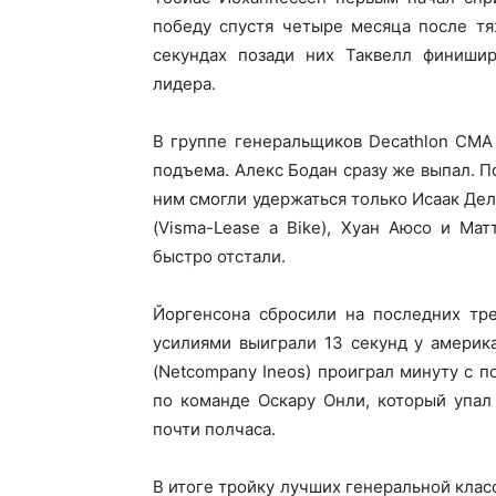
победу спустя четыре месяца после тя
секундах позади них Таквелл финиши
лидера.
В группе генеральщиков Decathlon CMA
подъема. Алекс Бодан сразу же выпал. П
ним смогли удержаться только Исаак Дел
(Visma-Lease a Bike), Хуан Аюсо и Мат
быстро отстали.
Йоргенсона сбросили на последних тр
усилиями выиграли 13 секунд у америка
(Netcompany Ineos) проиграл минуту с 
по команде Оскару Онли, который упал
почти полчаса.
В итоге тройку лучших генеральной клас