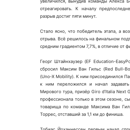
увеличился, вынудив команды Алекса Бо
отреагировать. К началу предпоследне
разрыв достиг пяти минут.
Стало ясно, что победитель этапа, а в
отрыва. Всё решилось на финальном подъ
средним градиентом 7,7%, в отличие от ф
Георг Штайнхаузер (EF Education-EasyP
сбросил Максим Ван Гильс (Red Bull-B
(Uno-X Mobility). К ним присоединился П
к ним переложился и начал задават
Мирового тура, призёр Giro d’Italia Nex
профессионала только в этом сезоне, с
товарища по команде Максима Ван Гил
Торрес, отставший за 1,1 км до финиша.
Тобиас Йоханнессен первым начал спр