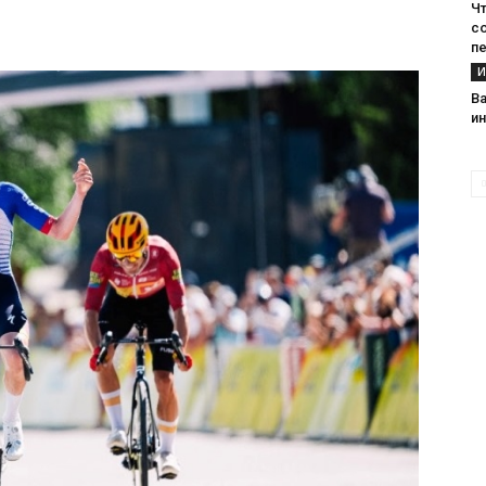
Ч
с
п
И
В
и