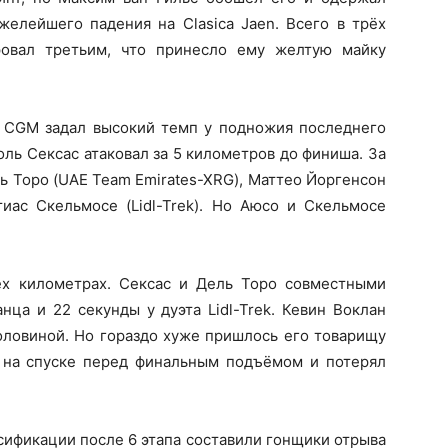
желейшего падения на Clasica Jaen. Всего в трёх
ровал третьим, что принесло ему желтую майку
 CGM задал высокий темп у подножия последнего
оль Сексас атаковал за 5 километров до финиша. За
ь Торо (UAE Team Emirates-XRG), Маттео Йоргенсон
тиас Скельмосе (Lidl-Trek). Но Аюсо и Скельмосе
ех километрах. Сексас и Дель Торо совместными
нца и 22 секунды у дуэта Lidl-Trek. Кевин Воклан
половиной. Но гораздо хуже пришлось его товарищу
 на спуске перед финальным подъёмом и потерял
сификации после 6 этапа составили гонщики отрыва