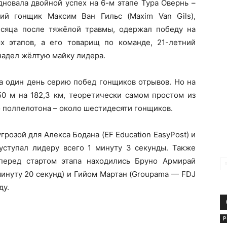
дновала двойной успех на 6-м этапе Тура Овернь –
кий гонщик Максим Ван Гильс (Maxim Van Gils),
есяца после тяжёлой травмы, одержал победу на
х этапов, а его товарищ по команде, 21-летний
 надел жёлтую майку лидера.
а один день серию побед гонщиков отрывов. Но на
50 м на 182,3 км, теоретически самом простом из
о полпелотона – около шестидесяти гонщиков.
грозой для Алекса Бодана (EF Education EasyPost) и
 уступал лидеру всего 1 минуту 3 секунды. Также
перед стартом этапа находились Бруно Армирай
 минуту 20 секунд) и Гийом Мартан (Groupama — FDJ
ду.
Р