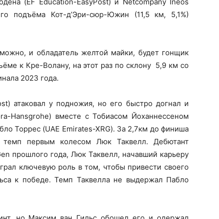
дена (EF Education-EasyPost) и Netcompany Ineos
го подъёма Кот-д’Эри-сюр-Южин (11,5 км, 5,1%)
озможно, и обладатель желтой майки, будет гонщик
ёме к Кре-Волану, на этот раз по склону 5,9 км со
инала 2023 года.
ost) атаковал у подножия, но его быстро догнал и
ora-Hansgrohe) вместе с Тобиасом Йоханнессеном
абло Торрес (UAE Emirates-XRG). За 2,7км до финиша
ь темп первым колесом Люк Таквелл. Дебютант
t Gen прошлого года, Люк Таквелл, начавший карьеру
ыграл ключевую роль в том, чтобы привести своего
ьса к победе. Темп Таквелла не выдержал Пабло
инт, но Максим ван Гильс обошел его и одержал