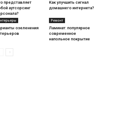
то представляет
Как улучшить сигнал
обой аутсорсинг
домашнего интернета?
ерсонала?
нтерьеры
Ремонт
арианты озеленения
Ламинат: популярное
нтерьеров
современное
напольное покрытие