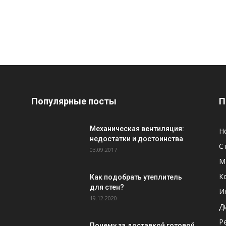
Популярные посты
П
Механическая вентиляция:
Н
недостатки и достоинства
С
03.09.2017
М
К
Как подобрать утеплитель
для стен?
И
19.12.2020
Д
Р
Почему за доставкой готовой