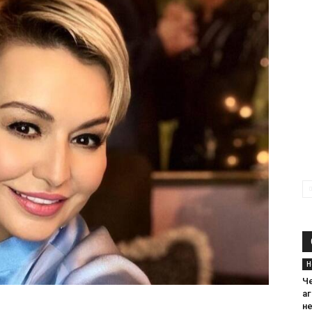
Н
Ч
а
н