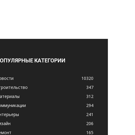
ОПУЛЯРНЫЕ КАТЕГОРИИ
овости
10320
троительство
347
атериалы
312
оммуникации
294
нтерьеры
241
изайн
206
емонт
165