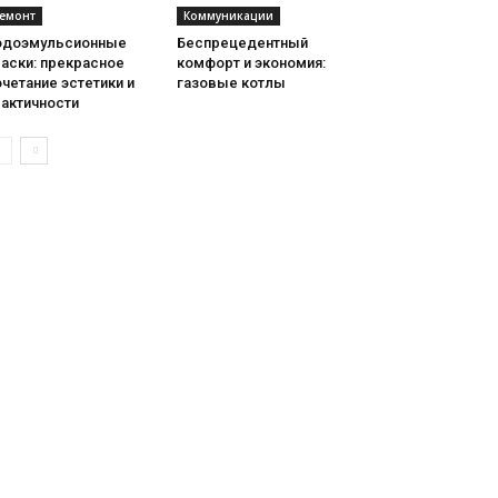
емонт
Коммуникации
одоэмульсионные
Беспрецедентный
аски: прекрасное
комфорт и экономия:
четание эстетики и
газовые котлы
рактичности