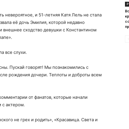
Р
В
ь невероятное, и 51-летняя Катя Лель не стала
кр
со
звала её дочь Эмилия, которой недавно
п
ли внешнее сходство девушки с Константином
папе».
а все слухи.
есны. Пускай говорят! Мы познакомились с
осле рождения дочери. Теплоты и доброты всем
комментарии от фанатов, которые начали
 с актером.
нского не грех и родить», «Красавица. Света и