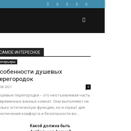
САМОЕ ИНТЕРЕСНОЕ
нтерьеры
собенности душевых
ерегородок
.08.2021
0
ушевые перегородки – это неотъемлемая часть
овременных ванных комнат. Они выполняют не
лько эстетическую функцию, но и служат для
еспечения комфорта и безопасности во...
Какой должна быть