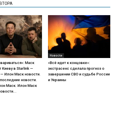
АВТОРА
Новости
вариваться»: Маск
«Всё идет к концовке»:
Киеву в Starlink —
экстрасенс сделала прогноз о
— Илон Маск новости.
завершении СВО и судьбе России
 последние новости.
и Украины
лон Маск. Илон Маск
овости...