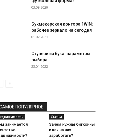
футбольная форма?
03.09.2020
Букмекерская контора 1WIN:
рабочее зеркало на сегодня
05.02.2021
Ступени из бука: параметры
выбора
23.01.2022
САМОЕ ПОПУЛЯРНОЕ
едвижимость
Статьи
ем занимается
Зачем нужны биткоины
гентство
и как на них
едвижимости?
заработать?