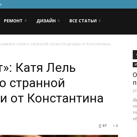
я
РЕМОНТ
ДИЗАЙН
ВСЕ СТАТЬИ
развеяла слухи о странной схожести дочери от Константина...
»: Катя Лель
И
О
 о странной
п
27
и от Константина
Д
с
то
об
97
0