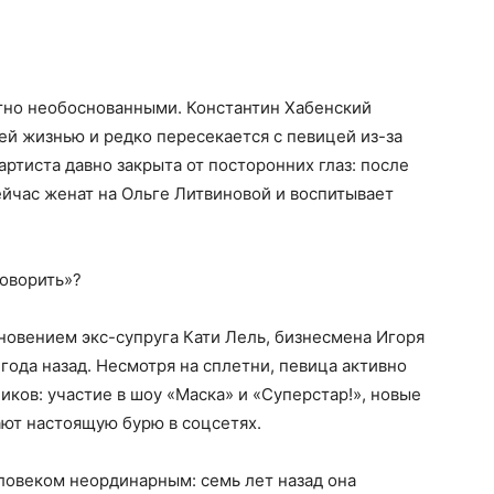
тно необоснованными. Константин Хабенский
оей жизнью и редко пересекается с певицей из-за
артиста давно закрыта от посторонних глаз: после
ейчас женат на Ольге Литвиновой и воспитывает
говорить»?
новением экс-супруга Кати Лель, бизнесмена Игоря
 года назад. Несмотря на сплетни, певица активно
иков: участие в шоу «Маска» и «Суперстар!», новые
ают настоящую бурю в соцсетях.
еловеком неординарным: семь лет назад она