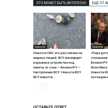
ЭТО МОЖЕТ БЫТЬ ИНТЕРЕСНО
ЕЩЕ ОТ 
Новости
Новости
Новости СВО: это рассчитано на
«Пора дого
мирных людей. ВСУ маскируют
отказывает 
взрывные устройства под
БлокнотРУ 
пакеты от сока — БлокнотРУ —
Илон Маск
Наступление ВСУ. Новости ВСУ.
Новости И
ВСУ новости....
последни н
ОСТАВЬТЕ ОТВЕТ