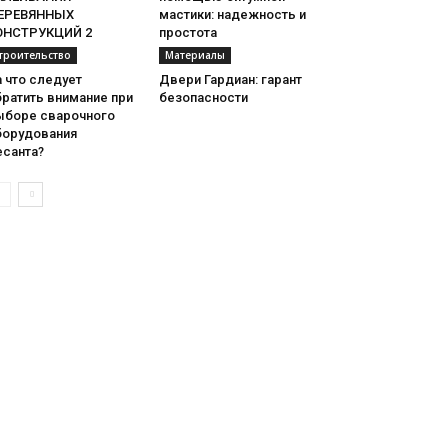
ЕРЕВЯННЫХ
мастики: надежность и
ОНСТРУКЦИЙ 2
простота
троительство
Материалы
 что следует
Двери Гардиан: гарант
ратить внимание при
безопасности
ыборе сварочного
борудования
есанта?