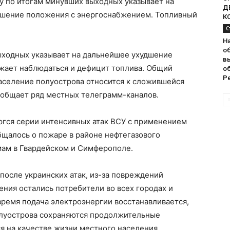
у по итогам минувших выходных указывает на
Д
шение положения с энергоснабжением. Топливный
К
С
На
об
ыходных указывает на дальнейшее ухудшение
в
жает наблюдаться и дефицит топлива. Общий
о
Р
население полуострова относится к сложившейся
ообщает ряд местных телеграмм-каналов.
гся серии интенсивных атак ВСУ с применением
бщалось о пожаре в районе нефтегазового
мам в Гвардейском и Симферополе.
 после украинских атак, из-за повреждений
ния остались потребители во всех городах и
время подача электроэнергии восстанавливается,
олуострова сохраняются продолжительные
я на качестве жизни местного населения.