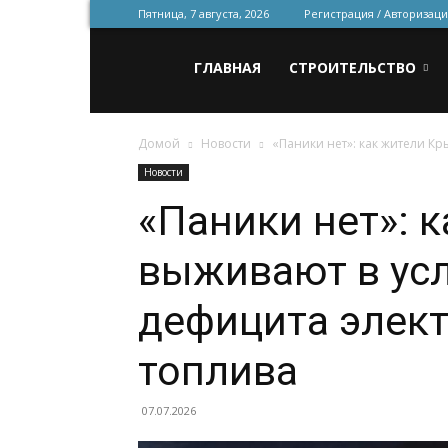
Пятница, 7 августа, 2026
Регистрация / Авторизаци
Всё
ГЛАВНАЯ
СТРОИТЕЛЬСТВО
Домой
Новости
«Паники нет»: как жители Кр
для
Новости
«Паники нет»: 
строительства
выживают в усл
и
дефицита элект
топлива
ремонта
07.07.2026