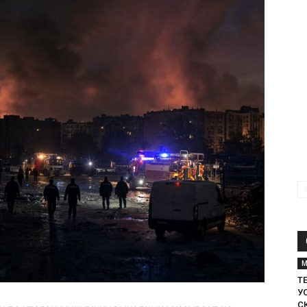
М
Т
У
С