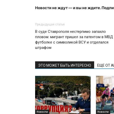
Новости не ждут — и вы не ждите. Подп
Предыдущая статья
В суде Ставрополя нестерпимо запахло
пловом: мигрант пришел за патентом в МВД
футболке с символикой ВСУ и отделался
штрафом
ЭТО МОЖЕТ БЫТЬ ИНТЕРЕСНО
ЕЩЕ ОТ 
Новости
Новости