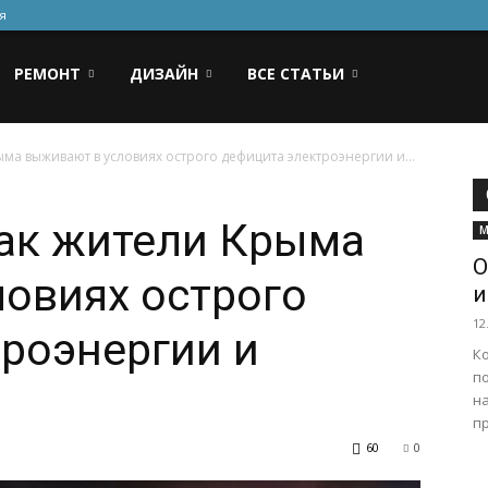
я
РЕМОНТ
ДИЗАЙН
ВСЕ СТАТЬИ
ыма выживают в условиях острого дефицита электроэнергии и...
как жители Крыма
М
О
овиях острого
и
12
роэнергии и
К
п
н
пр
60
0