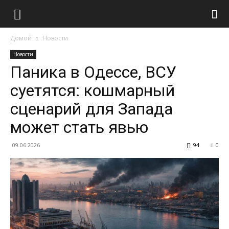
Домой
Новости
Новости
Паника в Одессе, ВСУ
суетятся: кошмарный
сценарий для Запада
может стать явью
09.06.2026
94
0