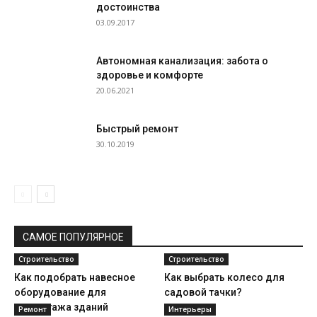
достоинства
03.09.2017
Автономная канализация: забота о
здоровье и комфорте
20.06.2021
Быстрый ремонт
30.10.2019
САМОЕ ПОПУЛЯРНОЕ
Строительство
Строительство
Как подобрать навесное
Как выбрать колесо для
оборудование для
садовой тачки?
демонтажа зданий
Ремонт
Интерьеры