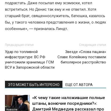
подрастать. Даже посылал ему эсэмэски, хотел
встретиться. Но Денис так ему и не ответил. Хотя
старший брат, священнослужитель, батюшка, казалось
бы, у такого человека представления о жизни, о людях
особенные», — призналась Линдт.
Предыдущая статья
Следующая статья
Удар по топливной
Звезде «Слова пацана»
инфраструктуре: ВС РФ
Славе Копейкину поставили
уничтожили хранилище ГСМ
биполярное расстройство
ВСУ в Запорожской области
ЭТО МОЖЕТ БЫТЬ ИНТЕРЕСНО
ЕЩЕ ОТ АВТОРА
«К чему такие наложившие полные
штаны, вонючие посредники?»:
Дмитрий Медведев рассказал про
Новости