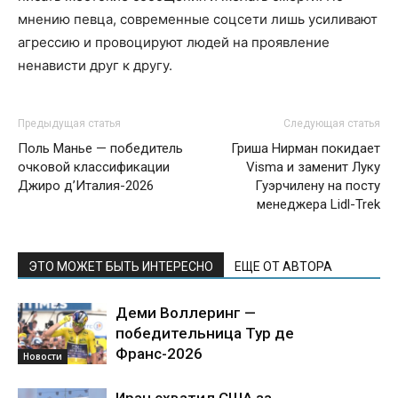
мнению певца, современные соцсети лишь усиливают
агрессию и провоцируют людей на проявление
ненависти друг к другу.
Предыдущая статья
Следующая статья
Поль Манье — победитель
Гриша Нирман покидает
очковой классификации
Visma и заменит Луку
Джиро д’Италия-2026
Гуэрчилену на посту
менеджера Lidl-Trek
ЭТО МОЖЕТ БЫТЬ ИНТЕРЕСНО
ЕЩЕ ОТ АВТОРА
Деми Воллеринг —
победительница Тур де
Франс-2026
Новости
Иран схватил США за