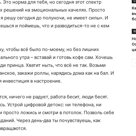
С
. Это норма для тебя, но сегодня этот спектр
К
х решений на эмоциональных качелях. Просто
в
 я решу сегодня до полуночи, не имеет силы». И
б
нешься и поймешь, что и разводиться-то не с кем
Н
Н
Ос
чу, чтобы всё было по-моему, но без лишних
ц
ального утра – вставай и готовь кофе сам. Хочешь
ди принца. Хватит ныть, что всё не так. Возьми
анское, закажи роллы, нарядись дома как на бал. И
я инвестиция в настроение.
тся, ничего не радует, работа бесит, люди бесят.
сь. Устрой цифровой детокс: ни телефона, ни
и просто ложись и смотри в потолок. Позволь себе
иданий. Через день‑два ты почувствуешь, как
звращаются.