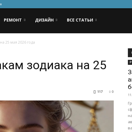
я
РЕМОНТ
ДИЗАЙН
ВСЕ СТАТЬИ
на 25 мая 2026 года
акам зодиака на 25
Р
З
а
б
117
0
11
Г
с
н
а
ва