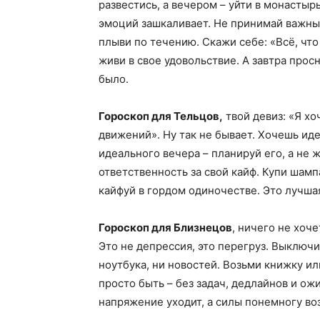
развестись, а вечером – уйти в монастырь
эмоций зашкаливает. Не принимай важны
плыви по течению. Скажи себе: «Всё, что
живи в свое удовольствие. А завтра прос
было.
Гороскоп для Тельцов,
твой девиз: «Я хо
движений». Ну так не бывает. Хочешь иде
идеального вечера – планируй его, а не ж
ответственность за свой кайф. Купи шамп
кайфуй в гордом одиночестве. Это лучша
Гороскоп для Близнецов
, ничего не хоче
Это не депрессия, это перегруз. Выключи
ноутбука, ни новостей. Возьми книжку ил
просто быть – без задач, дедлайнов и ож
напряжение уходит, а силы понемногу во