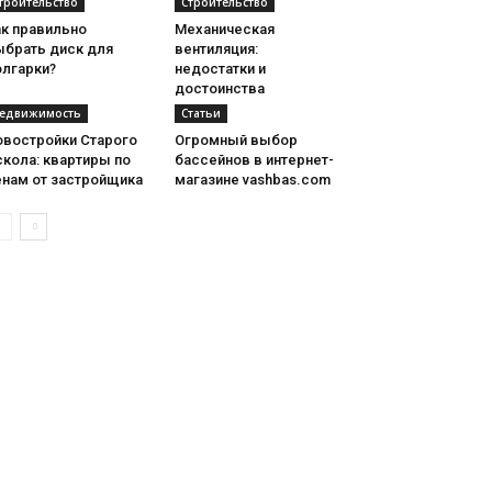
троительство
Строительство
ак правильно
Механическая
ыбрать диск для
вентиляция:
олгарки?
недостатки и
достоинства
едвижимость
Статьи
овостройки Старого
Огромный выбор
кола: квартиры по
бассейнов в интернет-
енам от застройщика
магазине vashbas.com