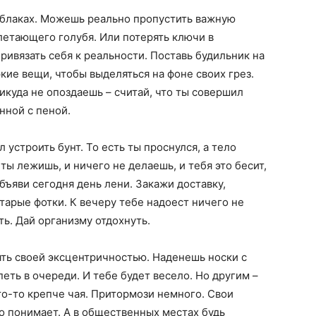
 облаках. Можешь реально пропустить важную
олетающего голубя. Или потерять ключи в
ривязать себя к реальности. Поставь будильник на
кие вещи, чтобы выделяться на фоне своих грез.
икуда не опоздаешь – считай, что ты совершил
анной с пеной.
 устроить бунт. То есть ты проснулся, а тело
 ты лежишь, и ничего не делаешь, и тебя это бесит,
бъяви сегодня день лени. Закажи доставку,
тарые фотки. К вечеру тебе надоест ничего не
ть. Дай организму отдохнуть.
ять своей эксцентричностью. Наденешь носки с
еть в очереди. И тебе будет весело. Но другим –
то-то крепче чая. Притормози немного. Свои
кто понимает. А в общественных местах будь