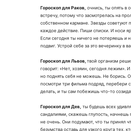
Гороскоп для Раков,
очнись, ты опять в
встречу, потому что засмотрелась на пр
собственном кармане. Звезды советуют п
каждое действие. Пиши списки. И носи яр
Если сегодня ты ничего не потеряешь и н
подвиг. Устрой себе за это вечеринку в в
Гороскоп для Львов,
твой организм решил
говорит: «Нет, хозяин, сегодня лежим». И
но поднять себя не можешь. Не борись. О
посмотри три фильма подряд, перебери с
делать, и ты сам побежишь что-то созида
Гороскоп для Дев,
ты будешь всех удивл
сандалиями, скажешь глупость, начнешь п
не очень. Они подумают, что ты принял ч
безумства оставь для узкого круга тех, 