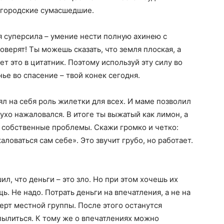
в городские сумасшедшие.
я суперсила – умение нести полную ахинею с
верят! Ты можешь сказать, что земля плоская, а
ет это в цитатник. Поэтому используй эту силу во
нье во спасение – твой конек сегодня.
ял на себя роль жилетки для всех. И маме позволил
а ухо нажаловался. В итоге ты выжатый как лимон, а
ь собственные проблемы. Скажи громко и четко:
жаловаться сам себе». Это звучит грубо, но работает.
л, что деньги – это зло. Но при этом хочешь их
. Не надо. Потрать деньги на впечатления, а не на
церт местной группы. После этого останутся
 пылиться. К тому же о впечатлениях можно