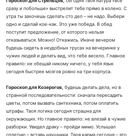
Гороскоп для Стрельцов,
сегодня твоя натура «все
сразу и побольше» выстрелит тебе прямо в колено. С
утра ты захочешь сделать сто дел – не надо. Выбери
одно и сделай кое-как. Это уже победа. В обед
поступит предложение, от которого нельзя
отказываться. Можно! Откажись. Иначе вечером
будешь сидеть в неудобных трусах на вечеринке у
чужих людей и делать вид, что тебе весело. Главное
правило: не обещай никому ничего, у тебя язык
сегодня быстрее мозгов ровно на три корпуса.
Гороскоп для Козерогов,
будешь делать дела, но в
странной последовательности: сначала пересадить
цветы, потом вызвать сантехника, потом оплатить
штрафы. Твоя логика сегодня страшна для
окружающих. Но главное правило: не влезай в чужие
разборки. Увидел драку – пройди мимо. Услышал
сплетню – вставь наушники. Твоя карма сегодня – это