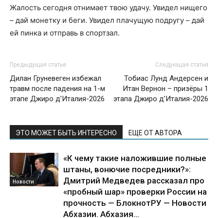
Жалость сегодня отнимает твою удачу. Увидел нищего
– дай монетку и беги. Увидел плачущую подругу – дай
ей пинка и отправь в спортзал.
Предыдущая статья
Следующая статья
Дилан Груневеген избежал
Тобиас Лунд Андерсен и
травм после падения на 1-м
Итан Вернон – призёры 1
этапе Джиро д’Италия-2026
этапа Джиро д’Италия-2026
ЭТО МОЖЕТ БЫТЬ ИНТЕРЕСНО
ЕЩЕ ОТ АВТОРА
«К чему такие наложившие полные
штаны, вонючие посредники?»:
Дмитрий Медведев рассказал про
Новости
«пробный шар» проверки России на
прочность — БлокнотРУ — Новости
Абхазии. Абхазия...