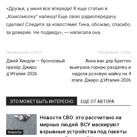
«Друзья, у меня все впереди! Я еще статью в
„Комсомолку“ напишу! Еще свою радиопередачу
сделаю! Следите за новостями! Тина, обожаю, спасибо
за доверие. Не подведу», — написала она.
Предыдущая статья
Следующая статья
Джей Хиндли — бронзовый
Анна ван дер Брегген
призёр Джиро
выиграла горную разделку и
д’Италия-2026
надела розовую майку на 4
этапе Джиро д’Италия-2026
ЭТО МОЖЕТ БЫТЬ ИНТЕРЕСНО
ЕЩЕ ОТ АВТОРА
Новости СВО: это рассчитано на
мирных людей. ВСУ маскируют
взрывные устройства под пакеты
Новости