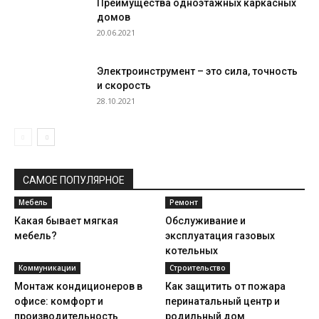
Преимущества одноэтажных каркасных
домов
20.06.2021
Электроинструмент – это сила, точность
и скорость
28.10.2021
САМОЕ ПОПУЛЯРНОЕ
Мебель
Ремонт
Какая бывает мягкая
Обслуживание и
мебель?
эксплуатация газовых
котельных
Коммуникации
Строительство
Монтаж кондиционеров в
Как защитить от пожара
офисе: комфорт и
перинатальный центр и
производительность
родильный дом