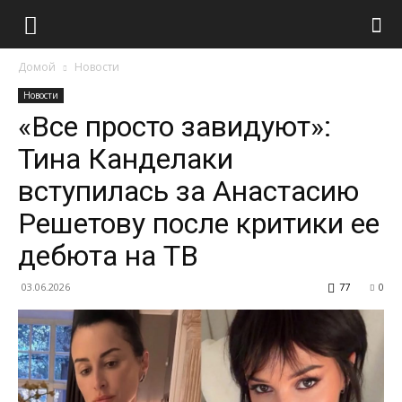
Домой
Новости
Новости
«Все просто завидуют»:
Тина Канделаки
вступилась за Анастасию
Решетову после критики ее
дебюта на ТВ
03.06.2026
77
0