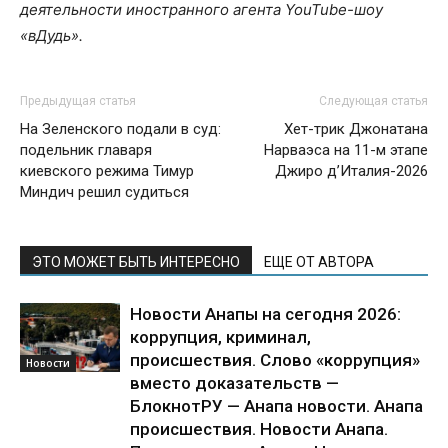
деятельности иностранного агента YouTube-шоу
«вДудь».
Предыдущая статья
Следующая статья
На Зеленского подали в суд:
Хет-трик Джонатана
подельник главаря
Нарваэса на 11-м этапе
киевского режима Тимур
Джиро д’Италия-2026
Миндич решил судиться
ЭТО МОЖЕТ БЫТЬ ИНТЕРЕСНО
ЕЩЕ ОТ АВТОРА
Новости Анапы на сегодня 2026:
коррупция, криминал,
происшествия. Слово «коррупция»
Новости
вместо доказательств —
БлокнотРУ — Анапа новости. Анапа
происшествия. Новости Анапа.