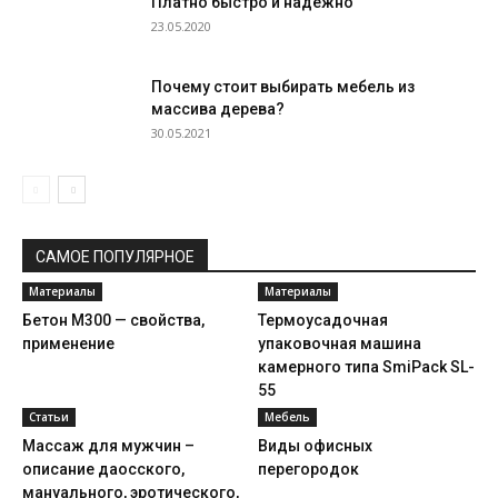
Платно быстро и надежно
23.05.2020
Почему стоит выбирать мебель из
массива дерева?
30.05.2021
САМОЕ ПОПУЛЯРНОЕ
Материалы
Материалы
Бетон М300 — свойства,
Термоусадочная
применение
упаковочная машина
камерного типа SmiPack SL-
55
Статьи
Мебель
Массаж для мужчин –
Виды офисных
описание даосского,
перегородок
мануального, эротического,