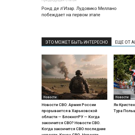
Ронд де л’Изар. Лудовико Меллано
побеждает на первом этапе
ЭТО МОЖЕТ БЫТЬ ИНТЕРЕСНО
ЕЩЕ ОТ 
Новости
Новости
Новости СВО: Армия России
Ян Кристен
прорывается в Харьковской
Тура Поль
области — БлокнотРУ — Когда
закончится СВО? Новости СВО.
Когда закончится СВО последние
новости. Конец СВО. Новости...