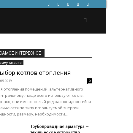
САМОЕ ИНТЕРЕСНОЕ
оммуникации
ыбор котлов отопления
.05.2019
0
ля отопления помещений, альтернативного
ентральному, чаще всего используют котлы.
днако, они имеют целый ряд разновидностей, и
тличаются по типу используемой энергии,
щности, размеру, необходимости...
Трубопроводная арматура —
техническое устройство