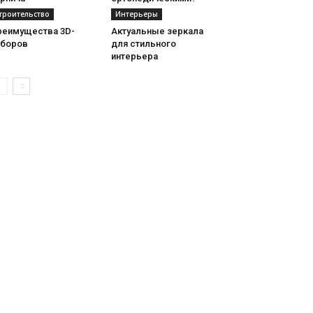
троительство
Интерьеры
реимущества 3D-
Актуальные зеркала
аборов
для стильного
интерьера