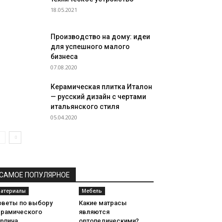
18.05.2021
Производство на дому: идеи
для успешного малого
бизнеса
07.08.2020
Керамическая плитка Италон
— русский дизайн с чертами
итальянского стиля
05.04.2020
САМОЕ ПОПУЛЯРНОЕ
атериалы
Мебель
оветы по выбору
Какие матрасы
ерамического
являются
ирпича
ортопедическими?