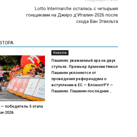
Lotto Intermarche осталась с четырьмя
гонщиками на Джиро д’Италия-2026 после
схода Ван Этвельта
АВТОРА
Новости
Пашинян: уважаемый ара на двух
стульях. Премьер Армении Никол
Пашинян уклоняется от
проведения референдума о
вступлении в ЕС — БлокнотРУ —
Пашинян. Пашинян последние...
 — победитель 5 этапа
ши-2026