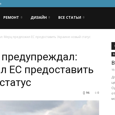
я
РЕМОНТ
ДИЗАЙН
ВСЕ СТАТЬИ
: Мерц предложил ЕС предоставить Украине новый статус
 предупреждал:
К
В
л ЕС предоставить
19
Д
статус
ц
О
96
0
о
мо