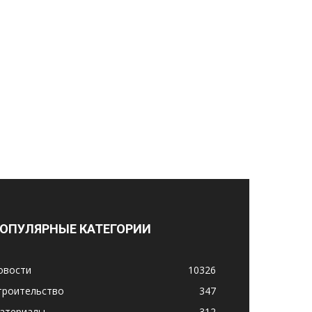
ОПУЛЯРНЫЕ КАТЕГОРИИ
овости
10326
троительство
347
атериалы
312