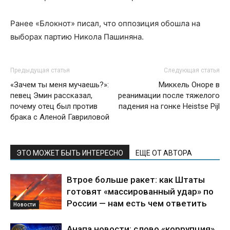
Ранее «Блокнот» писал, что оппозиция обошла на
выборах партию Никола Пашиняна.
Предыдущая статья
Следующая статья
«Зачем ты меня мучаешь?»:
Миккель Оноре в
певец Эмин рассказал,
реанимации после тяжелого
почему отец был против
падения на гонке Heistse Pijl
брака с Аленой Гавриловой
ЭТО МОЖЕТ БЫТЬ ИНТЕРЕСНО
ЕЩЕ ОТ АВТОРА
Втрое больше ракет: как Штаты
готовят «массированный удар» по
России — нам есть чем ответить
Новости
Анапа новости: слово «коррупция»